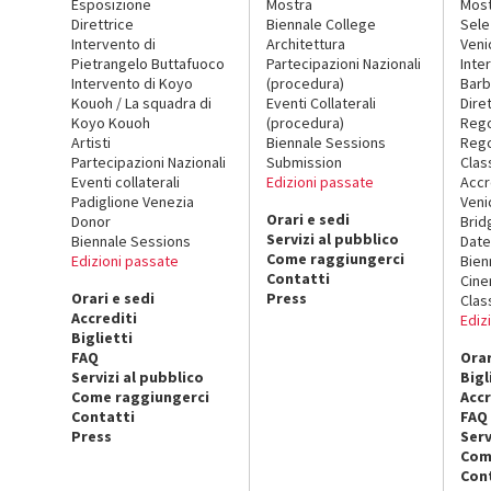
Esposizione
Mostra
Mos
Direttrice
Biennale College
Sele
Intervento di
Architettura
Veni
Pietrangelo Buttafuoco
Partecipazioni Nazionali
Inte
Intervento di Koyo
(procedura)
Barb
Kouoh / La squadra di
Eventi Collaterali
Dire
Koyo Kouoh
(procedura)
Reg
Artisti
Biennale Sessions
Rego
Partecipazioni Nazionali
Submission
Clas
Eventi collaterali
Edizioni passate
Accr
Padiglione Venezia
Veni
Orari e sedi
Donor
Brid
Servizi al pubblico
Biennale Sessions
Date
Come raggiungerci
Edizioni passate
Bien
Contatti
Cin
Orari e sedi
Press
Clas
Accrediti
Ediz
Biglietti
FAQ
Orar
Servizi al pubblico
Bigl
Come raggiungerci
Accr
Contatti
FAQ
Press
Serv
Com
Con