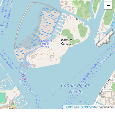
−
Leaflet
| ©
OpenStreetMap
contributors