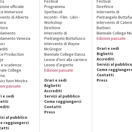
tra
Festival
Festival
zione ufficiale
Programma
Direttrice
ce Immersive
Spettacoli
Intervento di
rvento di Alberto
Incontri - Film - Libri -
Pietrangelo Buttaf
era
Workshop
Intervento di Cateri
ttore
Direttore
Barbieri
olamento
Intervento di
Biennale College Mu
lamento Venezia
Pietrangelo Buttafuoco
Edizioni passate
sici
Intervento di Wayne
Orari e sedi
editi
McGregor
Biglietti
ce Production
Biennale College Danza
Accrediti
ge
Leone d’oro alla carriera
Servizi al pubblic
 e scadenze
Leone d’argento
Come raggiungerc
nale College
Edizioni passate
Contatti
ema
Orari e sedi
Press
sici fuori Mostra
Biglietti
ioni passate
Accrediti
i e sedi
Servizi al pubblico
ietti
Come raggiungerci
editi
Contatti
Press
izi al pubblico
e raggiungerci
tatti