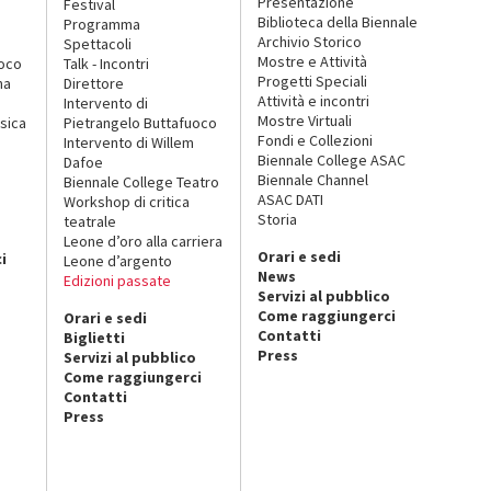
Presentazione
Festival
Biblioteca della Biennale
Programma
Archivio Storico
Spettacoli
Mostre e Attività
uoco
Talk - Incontri
Progetti Speciali
na
Direttore
Attività e incontri
Intervento di
Mostre Virtuali
sica
Pietrangelo Buttafuoco
Fondi e Collezioni
Intervento di Willem
Biennale College ASAC
Dafoe
Biennale Channel
Biennale College Teatro
ASAC DATI
Workshop di critica
Storia
teatrale
o
Leone d’oro alla carriera
Orari e sedi
i
Leone d’argento
News
Edizioni passate
Servizi al pubblico
Come raggiungerci
Orari e sedi
Contatti
Biglietti
Press
Servizi al pubblico
Come raggiungerci
Contatti
Press