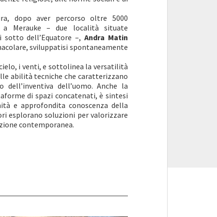
ura, dopo aver percorso oltre 5000
g a Merauke – due località situate
di sotto dell’Equatore –,
Andra Matin
rnacolare, sviluppatisi spontaneamente
cielo, i venti, e sottolinea la versatilità
elle abilità tecniche che caratterizzano
io dell’inventiva dell’uomo. Anche la
aforme di spazi concatenati, è sintesi
tà e approfondita conoscenza della
ori esplorano soluzioni per valorizzare
duzione contemporanea.