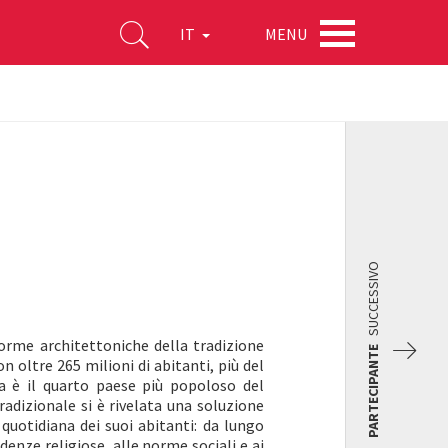
MENU
IT
SUCCESSIVO
forme architettoniche della tradizione
PARTECIPANTE
oltre 265 milioni di abitanti, più del
ia è il quarto paese più popoloso del
tradizionale si è rivelata una soluzione
 quotidiana dei suoi abitanti: da lungo
denze religiose, alle norme sociali e ai