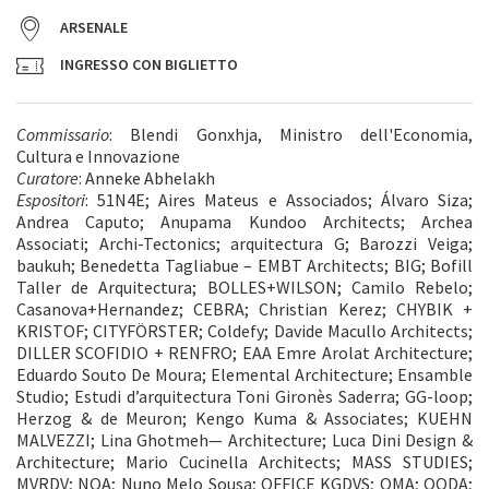
ARSENALE
INGRESSO CON BIGLIETTO
Commissario
: Blendi Gonxhja, Ministro dell'Economia,
Cultura e Innovazione
Curatore
: Anneke Abhelakh
Espositori
: 51N4E; Aires Mateus e Associados; Álvaro Siza;
Andrea Caputo; Anupama Kundoo Architects; Archea
Associati; Archi-Tectonics; arquitectura G; Barozzi Veiga;
baukuh; Benedetta Tagliabue – EMBT Architects; BIG; Bofill
Taller de Arquitectura; BOLLES+WILSON; Camilo Rebelo;
Casanova+Hernandez; CEBRA; Christian Kerez; CHYBIK +
KRISTOF; CITYFÖRSTER; Coldefy; Davide Macullo Architects;
DILLER SCOFIDIO + RENFRO; EAA Emre Arolat Architecture;
Eduardo Souto De Moura; Elemental Architecture; Ensamble
Studio; Estudi d’arquitectura Toni Gironès Saderra; GG-loop;
Herzog & de Meuron; Kengo Kuma & Associates; KUEHN
MALVEZZI; Lina Ghotmeh— Architecture; Luca Dini Design &
Architecture; Mario Cucinella Architects; MASS STUDIES;
MVRDV; NOA; Nuno Melo Sousa; OFFICE KGDVS; OMA; OODA;