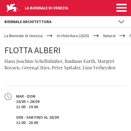
LA BIENNALE DI VENEZIA
BIENNALE ARCHITETTURA
YOUR
Salta al contenuto principale
ARE
La Biennale di Venezia
Architettura (2025)
Natural
HERE
FLOTTA ALBERI
Hans Joachim Schellnhuber, Bauhaus Earth, Margret
Boysen, Green4Cities, Peter Spitaler, Lion Verheyden
MAR - DOM
10/05 > 28/09
11.00 - 19.00
VEN - SAB FINO AL 28/09
11.00 - 20.00