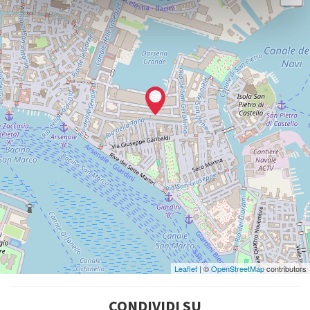
Google
Maps
Leaflet
| ©
OpenStreetMap
contributors
CONDIVIDI SU