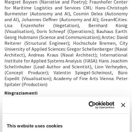
Margret Boysen (Narrative and Poetry); Fraunhofer Center
for Maritime Logistics and Services CML: Hans-Christoph
Burmeister (Autonomy and AI), Cosmin Delea (Autonomy
and AI), Johannes Oeffner (Autonomy and AI); Grean4Cities:
Lisa Enzenhofer (Vegetation), Bernhard König
(Visualisation), Doris Schnepf (Operations); Bauhaus Earth:
Georg Hubmann (Science and Communication); Arstec: David
Reiterer (Structural Engineer); Hochschule Bremen, City
University of Applied Sciences: Gregor Schellenberger (Naval
Architect), Andreas Kraus (Naval Architect); International
Institute for Applied Systems Analysis (IIASA): Hans Joachim
Schellnhuber (Lead Author and Scientist), Lion Verheyden,
(Concept Producer); Valentin Spiegel-Scheinost, Büro
Expedit (Visualisation); Academy of Fine Arts Vienna: Peter
Spitaler (Production)
Ringraziamenti
Christiane Kraas, Fraunhofer Transport Alliance (Head of
Office)
Supporter
International Institute for Applied Systems Analysis (IIASA);
Academy of Fine Arts Vienna
This website uses cookies