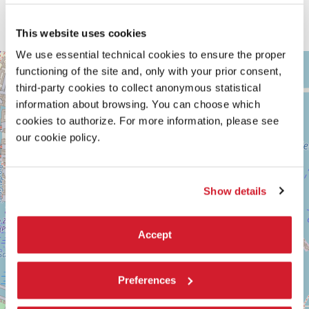
This website uses cookies
We use essential technical cookies to ensure the proper
ARSENALE
+
functioning of the site and, only with your prior consent,
Vedi
−
third-party cookies to collect anonymous statistical
su
information about browsing. You can choose which
Google
Maps
cookies to authorize. For more information, please see
our cookie policy.
Show details
Accept
Preferences