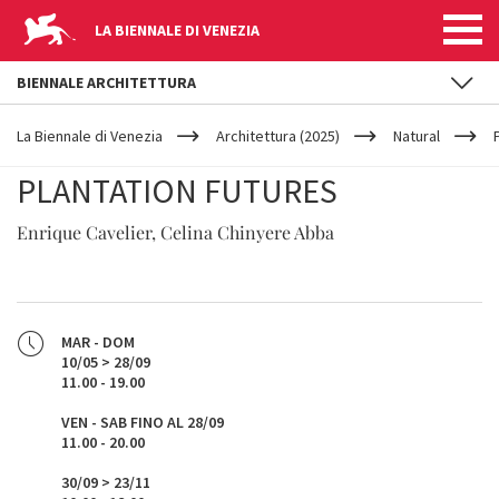
LA BIENNALE DI VENEZIA
BIENNALE ARCHITETTURA
YOUR
Salta al contenuto principale
ARE
La Biennale di Venezia
Architettura (2025)
Natural
HERE
PLANTATION FUTURES
Enrique Cavelier, Celina Chinyere Abba
MAR - DOM
10/05 > 28/09
11.00 - 19.00
VEN - SAB FINO AL 28/09
11.00 - 20.00
30/09 > 23/11