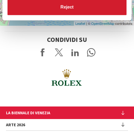
Reject
Leaflet
| ©
OpenStreetMap
contributors
CONDIVIDI SU
LA BIENNALE DI VENEZIA
L'Istituzione
ARTE 2026
Cariche istituzionali