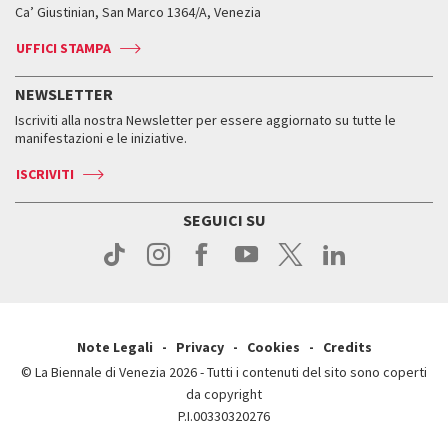
Biennale College ASAC
Come raggiungerci
Orari e sedi
Come raggiungerci
Ca’ Giustinian, San Marco 1364/A, Venezia
Biglietti
Leone d’argento
Biennale Channel
Contatti
Biglietti
Contatti
Accrediti
Edizioni passate
UFFICI STAMPA
ASAC DATI
Press
Accrediti
Press
Servizi al pubblico
Storia
FAQ
NEWSLETTER
Come raggiungerci
Orari e sedi
Servizi al pubblico
Iscriviti alla nostra Newsletter per essere aggiornato su tutte le
Contatti
Biglietti
Orari e sedi
Come raggiungerci
manifestazioni e le iniziative.
Press
Servizi al pubblico
News
Contatti
ISCRIVITI
Come raggiungerci
Servizi al pubblico
Press
Contatti
Come raggiungerci
SEGUICI SU
Press
Contatti
Press
Note Legali
Privacy
Cookies
Credits
© La Biennale di Venezia 2026 - Tutti i contenuti del sito sono coperti
da copyright
P.I.00330320276