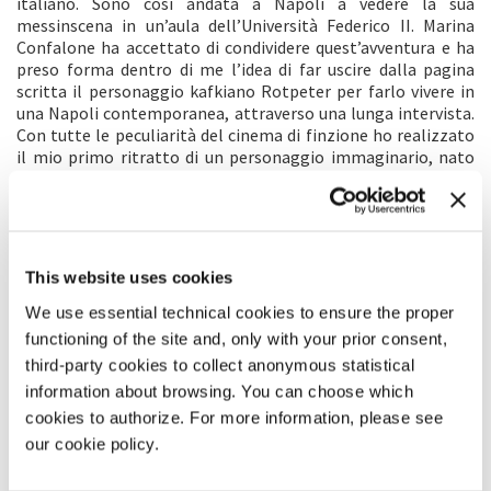
italiano. Sono così andata a Napoli a vedere la sua
messinscena in un’aula dell’Università Federico II. Marina
Confalone ha accettato di condividere quest’avventura e ha
preso forma dentro di me l’idea di far uscire dalla pagina
scritta il personaggio kafkiano Rotpeter per farlo vivere in
una Napoli contemporanea, attraverso una lunga intervista.
Con tutte le peculiarità del cinema di finzione ho realizzato
il mio primo ritratto di un personaggio immaginario, nato
dalla penna di uno scrittore. Quello che mi aveva colpito
della lezione del Signor Rotpeter era la sua ricerca disperata
di una “via d’uscita”. È da lì che, assieme a Marcello Garofalo,
ho iniziato a immaginare un Rotpeter ormai integrato, la cui
via d’uscita non gli ha portato la libertà ma semplicemente
This website uses cookies
un modo per andare avanti. Rotpeter è un essere vivente che,
parlando di se stesso, parla della nostra condizione umana.
We use essential technical cookies to ensure the proper
Come lui che, per adattarsi a un mondo che l’aveva
functioning of the site and, only with your prior consent,
segregato, è stato costretto a osservarlo e imitarlo, anche
third-party cookies to collect anonymous statistical
noi spesso siamo costretti ad adattarci a una società che
information about browsing. You can choose which
sempre più è dettata da poteri economici e che ci costringe
cookies to authorize. For more information, please see
ad assorbirla, a discapito della nostra umanità e libertà. Il
nostro Rotpeter si è trovato a dover combattere per la
our cookie policy.
propria sopravvivenza ma, alla fine di questa conversazione
immaginaria, sente il bisogno di non lottare solo per se