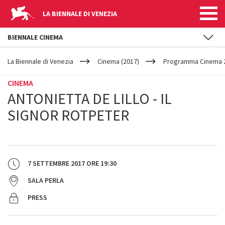
LA BIENNALE DI VENEZIA
BIENNALE CINEMA
YOUR
Salta al contenuto principale
ARE
La Biennale di Venezia
Cinema (2017)
Programma Cinema 2
HERE
CINEMA
ANTONIETTA DE LILLO - IL
SIGNOR ROTPETER
7 SETTEMBRE 2017
ORE
19:30
SALA PERLA
PRESS