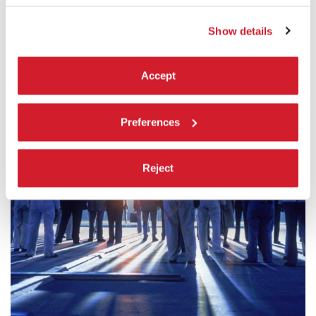
CINEMA
PALABIENNALE
Show details
INGRESSO CON BIGLIETTO
Accept
Preferences
Reject