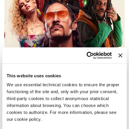
This website uses cookies
We use essential technical cookies to ensure the proper
16:00
functioning of the site and, only with your prior consent,
third-party cookies to collect anonymous statistical
COSIMO GOMEZ - BRUTTI E CATTIVI
information about browsing. You can choose which
Orizzonti – Concorso
cookies to authorize. For more information, please see
our cookie policy.
LEGGI TUTTO