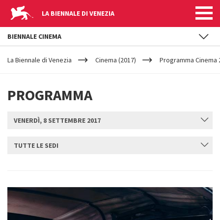
LA BIENNALE DI VENEZIA
BIENNALE CINEMA
YOUR
Salta al contenuto principale
ARE
La Biennale di Venezia
Cinema (2017)
Programma Cinema 2
HERE
PROGRAMMA
VENERDÌ, 8 SETTEMBRE 2017
TUTTE LE SEDI
INVIA