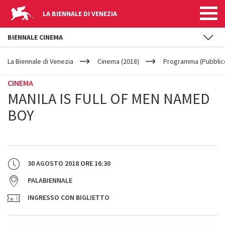
LA BIENNALE DI VENEZIA
BIENNALE CINEMA
YOUR
Salta al contenuto principale
ARE
La Biennale di Venezia
Cinema (2018)
Programma (Pubblic
HERE
CINEMA
MANILA IS FULL OF MEN NAMED
BOY
30 AGOSTO 2018
ORE
16:30
PALABIENNALE
INGRESSO CON BIGLIETTO