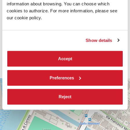
information about browsing. You can choose which
cookies to authorize. For more information, please see
our cookie policy.
Show details
Accept
Preferences
PALABIENNALE
+
VIA
−
SANDRO
Reject
GALLO
86
30126
LIDO
DI
VENEZIA