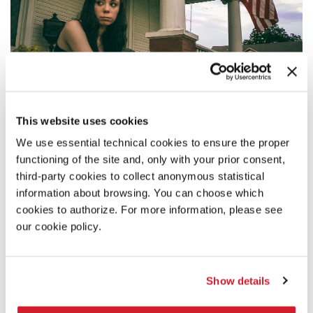
This website uses cookies
We use essential technical cookies to ensure the proper
SINOSSI
functioning of the site and, only with your prior consent,
Racconto di un crimine realmente accaduto: impressioni da
third-party cookies to collect anonymous statistical
Red Oak, Texas, dove un adolescente ha ucciso il padre.
information about browsing. You can choose which
cookies to authorize. For more information, please see
COMMENTO DEL REGISTA
our cookie policy.
Riflessioni su un figlio che ha ucciso il padre, su genitori e
figli, sui legami di sangue.
Show details
PRODUZIONE/DISTRIBUZIONE
PRODUZIONE 1: Gigantic Pictures