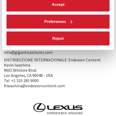
164 W. 25th Street, Suite 4M
Accept
10001, New York – USA
Tel. +1 212 925 5075
info@giganticpictures.com
Preferences
www.giganticpictures.com
PRODUZIONE 2: Noruz Films
c/o Gigantic Pictures, 164 W. 25th Street, Suite 4M
Reject
10001, New York – USA
Tel. +1 212 925 5075
info@giganticpictures.com
DISTRIBUZIONE INTERNAZIONALE: Endeavor Content
Kevin Iwashina
9601 Wilshire Blvd.
Los Angeles, CA 90048 - USA
Tel. +1 310 285 9000
Kiwashina@endeavorcontent.com