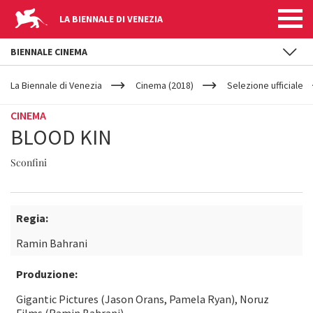
LA BIENNALE DI VENEZIA
BIENNALE CINEMA
YOUR
Salta al contenuto principale
ARE
La Biennale di Venezia
Cinema (2018)
Selezione ufficiale
HERE
CINEMA
BLOOD KIN
Sconfini
Regia:
Ramin Bahrani
Produzione:
Gigantic Pictures (Jason Orans, Pamela Ryan), Noruz