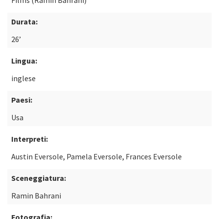
Films (Ramin Bahrani)
Durata:
26’
Lingua:
inglese
Paesi:
Usa
Interpreti:
Austin Eversole, Pamela Eversole, Frances Eversole
Sceneggiatura:
Ramin Bahrani
Fotografia: