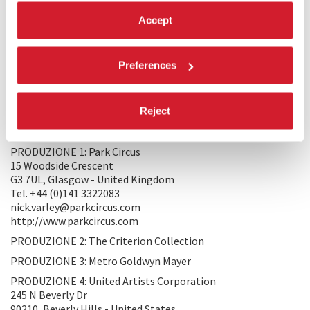
uno schianto di suonatrice di ukulele, dedita all’alcol, con un
Accept
debole per i sassofonisti un po’ scapestrati. Ma la loro
fortuna è di breve durata: le cose infatti cominciano ad
andare male quando la coppia attrae l’attenzione di un
milionario libidinoso e di qualche faccia troppo familiare che
Preferences
arriva proprio nel loro albergo in occasione di una riunione
dei più pericolosi criminali del paese.
Reject
PRODUZIONE/DISTRIBUZIONE
PRODUZIONE 1: Park Circus
15 Woodside Crescent
G3 7UL, Glasgow - United Kingdom
Tel. +44 (0)141 3322083
nick.varley@parkcircus.com
http://www.parkcircus.com
PRODUZIONE 2: The Criterion Collection
PRODUZIONE 3: Metro Goldwyn Mayer
PRODUZIONE 4: United Artists Corporation
245 N Beverly Dr
90210, Beverly Hills - United States