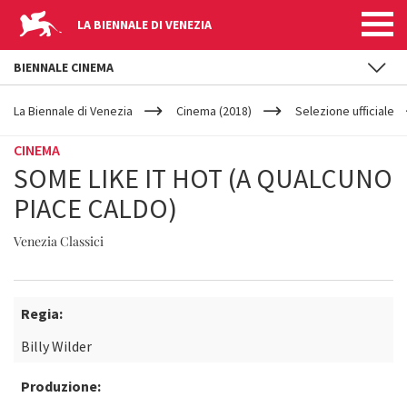
LA BIENNALE DI VENEZIA
BIENNALE CINEMA
YOUR
Salta al contenuto principale
ARE
La Biennale di Venezia
Cinema (2018)
Selezione ufficiale
HERE
CINEMA
SOME LIKE IT HOT (A QUALCUNO
PIACE CALDO)
Venezia Classici
Regia:
Billy Wilder
Produzione: