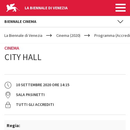
LA BIENNALE DI VENEZIA
BIENNALE CINEMA
YOUR
Salta al contenuto principale
ARE
La Biennale di Venezia
Cinema (2020)
Programma (Accredit
HERE
CINEMA
CITY HALL
10 SETTEMBRE 2020
ORE
14:15
SALA PASINETTI
TUTTI GLI ACCREDITI
Regia: