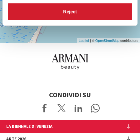
Maps
Reject
Leaflet
| ©
OpenStreetMap
contributors
CONDIVIDI SU
LA BIENNALE DI VENEZIA
L'Istituzione
ARTE 2026