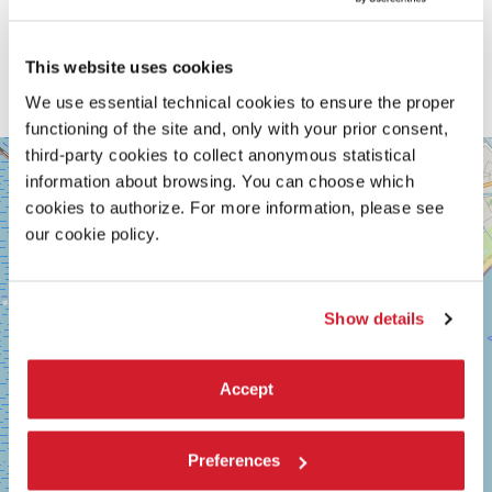
This website uses cookies
We use essential technical cookies to ensure the proper
functioning of the site and, only with your prior consent,
SALA
third-party cookies to collect anonymous statistical
+
PASINETTI
information about browsing. You can choose which
−
LUNGOMARE
cookies to authorize. For more information, please see
MARCONI
our cookie policy.
30126
LIDO
DI
VENEZIA
Show details
TEL.
0415218711
info@labiennale.org
Accept
SCOPRI LA SEDE
Vedi
Preferences
su
Google