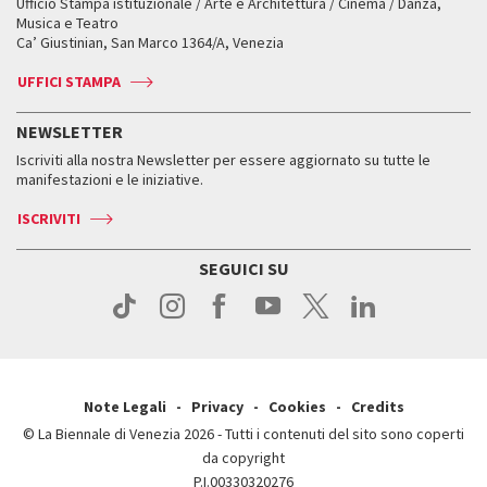
Ufficio Stampa istituzionale / Arte e Architettura / Cinema / Danza,
Fondi e Collezioni
Servizi al pubblico
Servizi al pubblico
Orari e sedi
Leone d’oro alla carriera
Musica e Teatro
Biennale College ASAC
Come raggiungerci
Orari e sedi
Come raggiungerci
Ca’ Giustinian, San Marco 1364/A, Venezia
Biglietti
Leone d’argento
Biennale Channel
Contatti
Biglietti
Contatti
Accrediti
Edizioni passate
UFFICI STAMPA
ASAC DATI
Press
Accrediti
Press
Servizi al pubblico
Storia
FAQ
NEWSLETTER
Come raggiungerci
Orari e sedi
Servizi al pubblico
Iscriviti alla nostra Newsletter per essere aggiornato su tutte le
Contatti
Biglietti
Orari e sedi
Come raggiungerci
manifestazioni e le iniziative.
Press
Servizi al pubblico
News
Contatti
ISCRIVITI
Come raggiungerci
Servizi al pubblico
Press
Contatti
Come raggiungerci
SEGUICI SU
Press
Contatti
Press
Note Legali
Privacy
Cookies
Credits
© La Biennale di Venezia 2026 - Tutti i contenuti del sito sono coperti
da copyright
P.I.00330320276