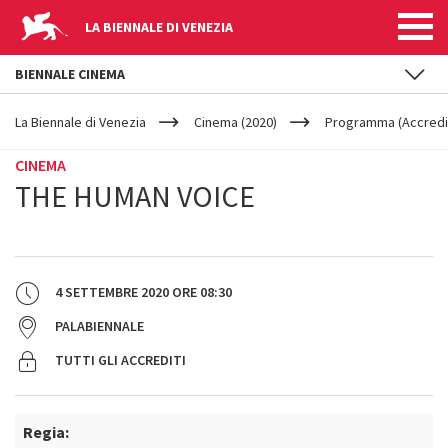
LA BIENNALE DI VENEZIA
BIENNALE CINEMA
YOUR
Salta al contenuto principale
ARE
La Biennale di Venezia
Cinema (2020)
Programma (Accredit
HERE
CINEMA
THE HUMAN VOICE
4 SETTEMBRE 2020
ORE
08:30
PALABIENNALE
TUTTI GLI ACCREDITI
Regia: