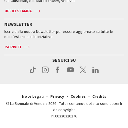
Ca’ Giustinian, San Marco 1364/A, Venezia
Biglietti
Leone d’argento
Biennale Channel
Contatti
Biglietti
Contatti
Accrediti
Edizioni passate
UFFICI STAMPA
ASAC DATI
Press
Accrediti
Press
Servizi al pubblico
Storia
FAQ
NEWSLETTER
Come raggiungerci
Orari e sedi
Servizi al pubblico
Iscriviti alla nostra Newsletter per essere aggiornato su tutte le
Contatti
Biglietti
Orari e sedi
Come raggiungerci
manifestazioni e le iniziative.
Press
Servizi al pubblico
News
Contatti
ISCRIVITI
Come raggiungerci
Servizi al pubblico
Press
Contatti
Come raggiungerci
SEGUICI SU
Press
Contatti
Press
Note Legali
Privacy
Cookies
Credits
© La Biennale di Venezia 2026 - Tutti i contenuti del sito sono coperti
da copyright
P.I.00330320276