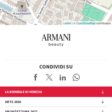
Leaflet
| ©
OpenStreetMap
contributors
CONDIVIDI SU
LA BIENNALE DI VENEZIA
L'Istituzione
ARTE 2026
Cariche istituzionali
ARCHITETTURA 2027