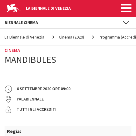
LA BIENNALE DI VENEZIA
BIENNALE CINEMA
YOUR
Salta al contenuto principale
ARE
La Biennale di Venezia
Cinema (2020)
Programma (Accredit
HERE
CINEMA
MANDIBULES
6 SETTEMBRE 2020
ORE
09:00
PALABIENNALE
TUTTI GLI ACCREDITI
Regia: