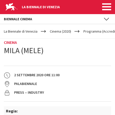
LA BIENNALE DI VENEZIA
BIENNALE CINEMA
YOUR
Salta al contenuto principale
ARE
La Biennale di Venezia
Cinema (2020)
Programma (Accredit
HERE
CINEMA
MILA (MELE)
2 SETTEMBRE 2020
ORE
11:00
PALABIENNALE
PRESS – INDUSTRY
Regia: