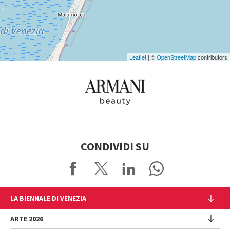
Leaflet
| ©
OpenStreetMap
contributors
CONDIVIDI SU
LA BIENNALE DI VENEZIA
L'Istituzione
ARTE 2026
Cariche istituzionali