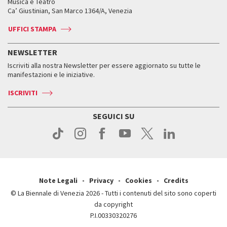
Orari e sedi
Leone d’oro alla carriera
Musica e Teatro
Biennale College ASAC
Come raggiungerci
Orari e sedi
Come raggiungerci
Ca’ Giustinian, San Marco 1364/A, Venezia
Biglietti
Leone d’argento
Biennale Channel
Contatti
Biglietti
Contatti
Accrediti
Edizioni passate
UFFICI STAMPA
ASAC DATI
Press
Accrediti
Press
Servizi al pubblico
Storia
FAQ
NEWSLETTER
Come raggiungerci
Orari e sedi
Servizi al pubblico
Iscriviti alla nostra Newsletter per essere aggiornato su tutte le
Contatti
Biglietti
Orari e sedi
Come raggiungerci
manifestazioni e le iniziative.
Press
Servizi al pubblico
News
Contatti
ISCRIVITI
Come raggiungerci
Servizi al pubblico
Press
Contatti
Come raggiungerci
SEGUICI SU
Press
Contatti
Press
Note Legali
Privacy
Cookies
Credits
© La Biennale di Venezia 2026 - Tutti i contenuti del sito sono coperti
da copyright
P.I.00330320276