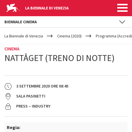
LA BIENNALE DI VENEZIA
BIENNALE CINEMA
YOUR
Salta al contenuto principale
ARE
La Biennale di Venezia
Cinema (2020)
Programma (Accredit
HERE
CINEMA
NATTÅGET (TRENO DI NOTTE)
3 SETTEMBRE 2020
ORE
08:45
SALA PASINETTI
PRESS – INDUSTRY
Regia: