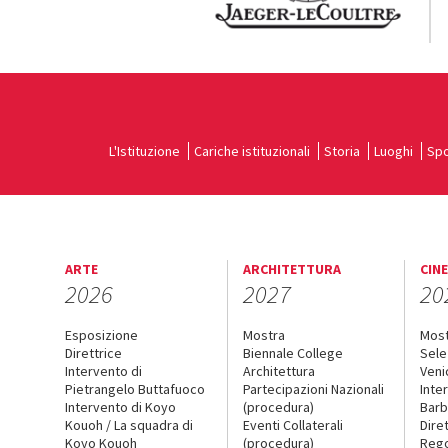
L'Istituzione
Cariche istituzionali
Storia
Luoghi
Spo
ARTE
ARCHITETTURA
CIN
2026
2027
20
Esposizione
Mostra
Mos
Direttrice
Biennale College
Sele
Intervento di
Architettura
Veni
Pietrangelo Buttafuoco
Partecipazioni Nazionali
Inte
Intervento di Koyo
(procedura)
Barb
Kouoh / La squadra di
Eventi Collaterali
Dire
Koyo Kouoh
(procedura)
Reg