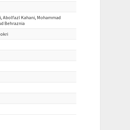
ri, Abolfazl Kahani, Mohammad
ud Behraznia
okri