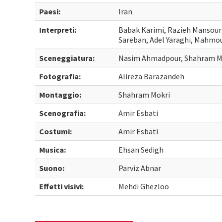
Paesi:
Iran
Interpreti:
Babak Karimi, Razieh Mansou
Sareban, Adel Yaraghi, Mahmo
Sceneggiatura:
Nasim Ahmadpour, Shahram M
Fotografia:
Alireza Barazandeh
Montaggio:
Shahram Mokri
Scenografia:
Amir Esbati
Costumi:
Amir Esbati
Musica:
Ehsan Sedigh
Suono:
Parviz Abnar
Effetti visivi:
Mehdi Ghezloo