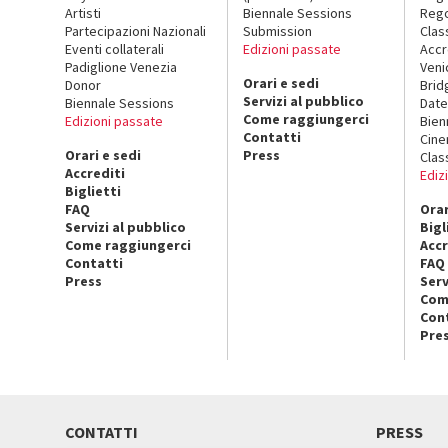
Artisti
Biennale Sessions
Rego
Partecipazioni Nazionali
Submission
Clas
Eventi collaterali
Edizioni passate
Accr
Padiglione Venezia
Veni
Orari e sedi
Donor
Brid
Servizi al pubblico
Biennale Sessions
Date
Come raggiungerci
Edizioni passate
Bien
Contatti
Cin
Orari e sedi
Press
Clas
Accrediti
Ediz
Biglietti
FAQ
Orar
Servizi al pubblico
Bigl
Come raggiungerci
Accr
Contatti
FAQ
Press
Serv
Com
Con
Pre
CONTATTI
PRESS