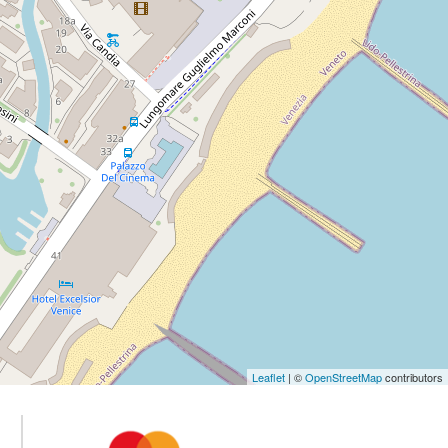
Leaflet
| ©
OpenStreetMap
contributors