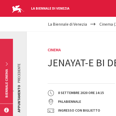
LA BIENNALE DI VENEZIA
YOUR
Salta al contenuto principale
La Biennale di Venezia
Cinema (
ARE
HERE
CINEMA
JENAYAT-E BI 
PRECEDENTE
BIENNALE CINEMA
APPUNTAMENTO
8 SETTEMBRE 2020
ORE
14:15
PALABIENNALE
INGRESSO CON BIGLIETTO