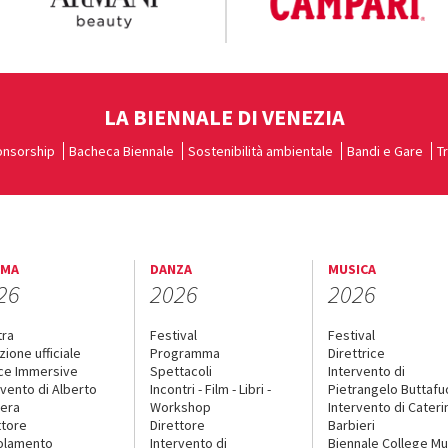
LA BIENNALE DI VENEZIA
nsorship
Bacheca Biennale
Sostenibilità ambientale
Bandi e Gare
T
EMA
DANZA
MUSICA
26
2026
2026
tra
Festival
Festival
zione ufficiale
Programma
Direttrice
ce Immersive
Spettacoli
Intervento di
rvento di Alberto
Incontri - Film - Libri -
Pietrangelo Buttaf
era
Workshop
Intervento di Cateri
ttore
Direttore
Barbieri
olamento
Intervento di
Biennale College Mu