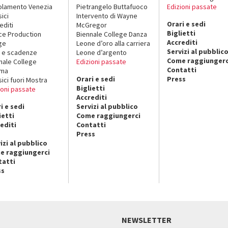
lamento Venezia
Pietrangelo Buttafuoco
Edizioni passate
sici
Intervento di Wayne
Orari e sedi
editi
McGregor
Biglietti
ce Production
Biennale College Danza
Accrediti
ge
Leone d’oro alla carriera
Servizi al pubblic
 e scadenze
Leone d’argento
Come raggiungerc
nale College
Edizioni passate
Contatti
ema
Orari e sedi
Press
sici fuori Mostra
Biglietti
ioni passate
Accrediti
i e sedi
Servizi al pubblico
ietti
Come raggiungerci
editi
Contatti
Press
izi al pubblico
e raggiungerci
tatti
ss
NEWSLETTER