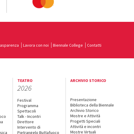
rasparenza
Lavora con noi
Biennale College
Contatti
TEATRO
ARCHIVIO STORICO
2026
Presentazione
Festival
Biblioteca della Biennale
Programma
Archivio Storico
Spettacoli
Mostre e Attività
uoco
Talk - Incontri
Progetti Speciali
na
Direttore
Attività e incontri
Intervento di
Mostre Virtuali
sica
Pietrangelo Buttafuoco