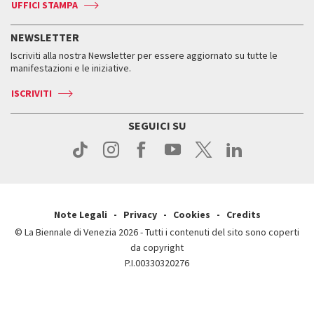
Accrediti
Edizioni passate
UFFICI STAMPA
ASAC DATI
Press
Accrediti
Press
Servizi al pubblico
Storia
FAQ
NEWSLETTER
Come raggiungerci
Orari e sedi
Servizi al pubblico
Iscriviti alla nostra Newsletter per essere aggiornato su tutte le
Contatti
Biglietti
Orari e sedi
Come raggiungerci
manifestazioni e le iniziative.
Press
Servizi al pubblico
News
Contatti
ISCRIVITI
Come raggiungerci
Servizi al pubblico
Press
Contatti
Come raggiungerci
SEGUICI SU
Press
Contatti
Press
Note Legali
Privacy
Cookies
Credits
© La Biennale di Venezia 2026 - Tutti i contenuti del sito sono coperti
da copyright
P.I.00330320276