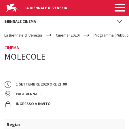
LA BIENNALE DI VENEZIA
BIENNALE CINEMA
YOUR
Salta al contenuto principale
ARE
La Biennale di Venezia
Cinema (2020)
Programma (Pubblic
HERE
CINEMA
MOLECOLE
1 SETTEMBRE 2020
ORE
21:00
PALABIENNALE
INGRESSO A INVITO
Regia: