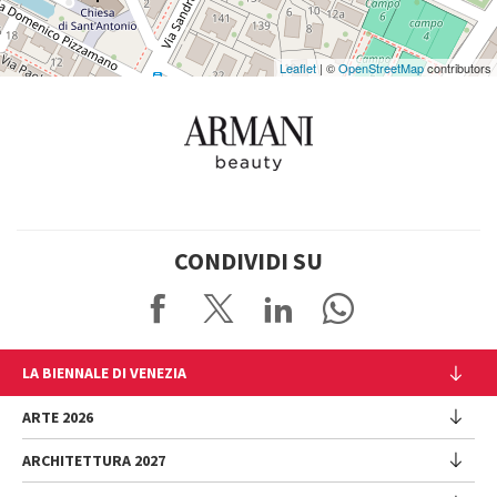
Leaflet
| ©
OpenStreetMap
contributors
CONDIVIDI SU
LA BIENNALE DI VENEZIA
L'Istituzione
ARTE 2026
Cariche istituzionali
ARCHITETTURA 2027
Esposizione
Storia
Direttrice