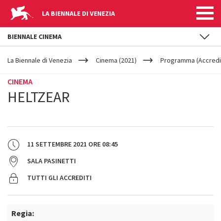
LA BIENNALE DI VENEZIA
BIENNALE CINEMA
YOUR
Salta al contenuto principale
ARE
La Biennale di Venezia
Cinema (2021)
Programma (Accredit
HERE
CINEMA
HELTZEAR
11 SETTEMBRE 2021
ORE
08:45
SALA PASINETTI
TUTTI GLI ACCREDITI
Regia: