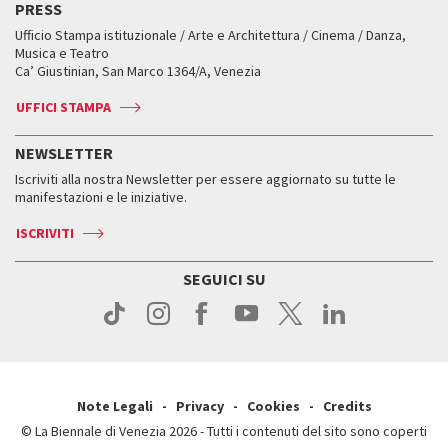
PRESS
Mostre Virtuali
FAQ
Edizioni passate
Accrediti
Workshop di critica teatrale
Ufficio Stampa istituzionale / Arte e Architettura / Cinema / Danza,
Fondi e Collezioni
Servizi al pubblico
Servizi al pubblico
Orari e sedi
Leone d’oro alla carriera
Musica e Teatro
Biennale College ASAC
Come raggiungerci
Orari e sedi
Come raggiungerci
Ca’ Giustinian, San Marco 1364/A, Venezia
Biglietti
Leone d’argento
Biennale Channel
Contatti
Biglietti
Contatti
Accrediti
Edizioni passate
UFFICI STAMPA
ASAC DATI
Press
Accrediti
Press
Servizi al pubblico
Storia
FAQ
NEWSLETTER
Come raggiungerci
Orari e sedi
Servizi al pubblico
Iscriviti alla nostra Newsletter per essere aggiornato su tutte le
Contatti
Biglietti
Orari e sedi
Come raggiungerci
manifestazioni e le iniziative.
Press
Servizi al pubblico
News
Contatti
ISCRIVITI
Come raggiungerci
Servizi al pubblico
Press
Contatti
Come raggiungerci
SEGUICI SU
Press
Contatti
Press
Note Legali
Privacy
Cookies
Credits
© La Biennale di Venezia 2026 - Tutti i contenuti del sito sono coperti