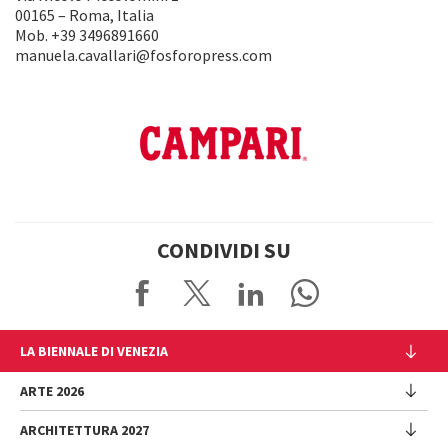
00165 – Roma, Italia
Mob. +39 3496891660
manuela.cavallari@fosforopress.com
CONDIVIDI SU
LA BIENNALE DI VENEZIA
L'Istituzione
ARTE 2026
Cariche istituzionali
ARCHITETTURA 2027
Esposizione
Storia