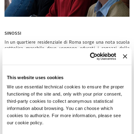
SINOSSI
In un quartiere residenziale di Roma sorge una nota scuola
cattolica maschile dove vengono educati i ragazzi della
migliore borghesia. Le famiglie sentono che in quel contesto
i loro figli possono crescere protetti dai tumulti che stanno
attraversando la società e che quella rigida educazione potrà
spalancare loro le porte di un futuro luminoso. Nella notte
tra il 29 e il 30 settembre 1975 qualcosa si rompe e quella
This website uses cookies
fortezza di valori inattaccabili crolla sotto il peso di uno dei
We use essential technical cookies to ensure the proper
più efferati crimini dell’epoca: il delitto del Circeo.
functioning of the site and, only with your prior consent,
I responsabili sono infatti ex studenti di quella scuola,
third-party cookies to collect anonymous statistical
frequentata anche da Edoardo, che prova a raccontare che
cosa ha scatenato tanta cieca violenza in quelle menti
information about browsing. You can choose which
esaltate da idee politiche distorte e da un’irrefrenabile
cookies to authorize. For more information, please see
smania di supremazia.
our cookie policy.