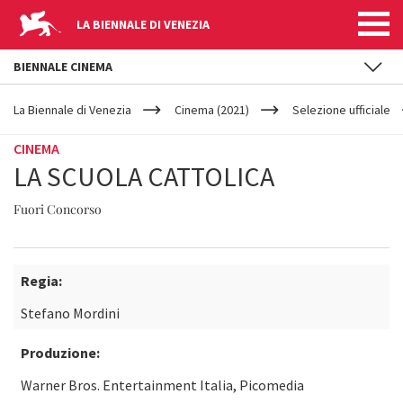
LA BIENNALE DI VENEZIA
BIENNALE CINEMA
YOUR
Salta al contenuto principale
ARE
La Biennale di Venezia
Cinema (2021)
Selezione ufficiale
HERE
CINEMA
LA SCUOLA CATTOLICA
Fuori Concorso
Regia:
Stefano Mordini
Produzione:
Warner Bros. Entertainment Italia, Picomedia