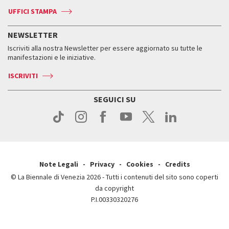
Biennale Channel
Contatti
Biglietti
Contatti
Accrediti
Edizioni passate
UFFICI STAMPA
ASAC DATI
Press
Accrediti
Press
Servizi al pubblico
Storia
FAQ
NEWSLETTER
Come raggiungerci
Orari e sedi
Servizi al pubblico
Iscriviti alla nostra Newsletter per essere aggiornato su tutte le
Contatti
Biglietti
Orari e sedi
Come raggiungerci
manifestazioni e le iniziative.
Press
Servizi al pubblico
News
Contatti
ISCRIVITI
Come raggiungerci
Servizi al pubblico
Press
Contatti
Come raggiungerci
SEGUICI SU
Press
Contatti
Press
Note Legali
Privacy
Cookies
Credits
© La Biennale di Venezia 2026 - Tutti i contenuti del sito sono coperti
da copyright
P.I.00330320276