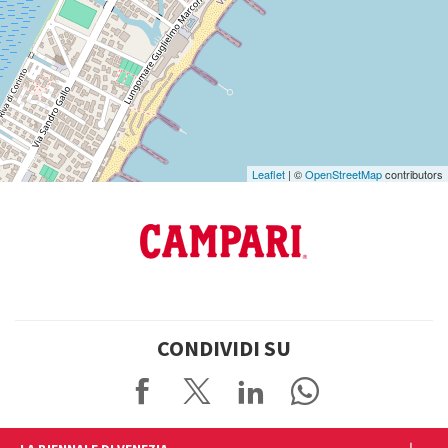
Vedi
su
Google
Maps
Leaflet
| ©
OpenStreetMap
contributors
CONDIVIDI SU