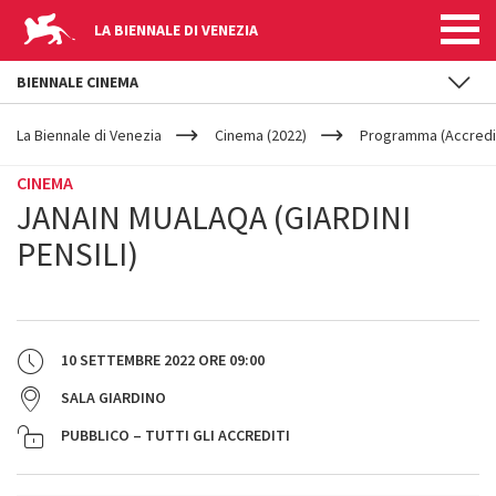
LA BIENNALE DI VENEZIA
BIENNALE CINEMA
YOUR
Salta al contenuto principale
ARE
La Biennale di Venezia
Cinema (2022)
Programma (Accredit
HERE
CINEMA
JANAIN MUALAQA (GIARDINI
PENSILI)
10 SETTEMBRE 2022
ORE
09:00
SALA GIARDINO
PUBBLICO – TUTTI GLI ACCREDITI