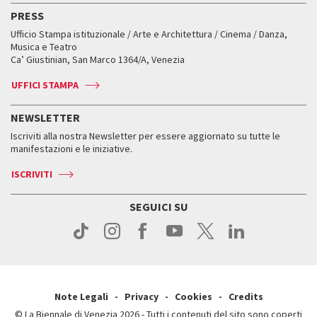
Edizioni passate
Biennale College Teatro
PRESS
Mostre Virtuali
FAQ
Edizioni passate
Accrediti
Workshop di critica teatrale
Ufficio Stampa istituzionale / Arte e Architettura / Cinema / Danza,
Fondi e Collezioni
Servizi al pubblico
Servizi al pubblico
Orari e sedi
Leone d’oro alla carriera
Musica e Teatro
Biennale College ASAC
Come raggiungerci
Orari e sedi
Come raggiungerci
Ca’ Giustinian, San Marco 1364/A, Venezia
Biglietti
Leone d’argento
Biennale Channel
Contatti
Biglietti
Contatti
Accrediti
Edizioni passate
UFFICI STAMPA
ASAC DATI
Press
Accrediti
Press
Servizi al pubblico
Storia
FAQ
NEWSLETTER
Come raggiungerci
Orari e sedi
Servizi al pubblico
Iscriviti alla nostra Newsletter per essere aggiornato su tutte le
Contatti
Biglietti
Orari e sedi
Come raggiungerci
manifestazioni e le iniziative.
Press
Servizi al pubblico
News
Contatti
ISCRIVITI
Come raggiungerci
Servizi al pubblico
Press
Contatti
Come raggiungerci
SEGUICI SU
Press
Contatti
Press
Note Legali
Privacy
Cookies
Credits
© La Biennale di Venezia 2026 - Tutti i contenuti del sito sono coperti