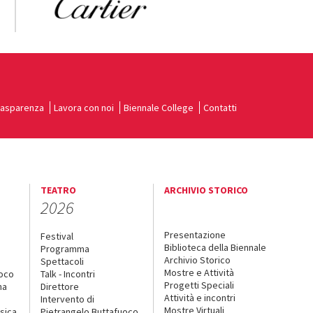
rasparenza
Lavora con noi
Biennale College
Contatti
TEATRO
ARCHIVIO STORICO
2026
Presentazione
Festival
Biblioteca della Biennale
Programma
Archivio Storico
Spettacoli
Mostre e Attività
uoco
Talk - Incontri
Progetti Speciali
na
Direttore
Attività e incontri
Intervento di
Mostre Virtuali
sica
Pietrangelo Buttafuoco