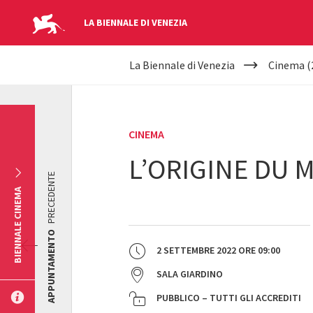
LA BIENNALE DI VENEZIA
YOUR
Salta al contenuto principale
La Biennale di Venezia
Cinema (
ARE
HERE
CINEMA
L’ORIGINE DU 
PRECEDENTE
BIENNALE CINEMA
APPUNTAMENTO
2 SETTEMBRE 2022
ORE
09:00
SALA GIARDINO
PUBBLICO – TUTTI GLI ACCREDITI