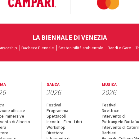
LA BIENNALE DI VENEZIA
nsorship
Bacheca Biennale
Sostenibilità ambientale
Bandi e Gare
T
EMA
DANZA
MUSICA
26
2026
2026
tra
Festival
Festival
zione ufficiale
Programma
Direttrice
ce Immersive
Spettacoli
Intervento di
rvento di Alberto
Incontri - Film - Libri -
Pietrangelo Buttaf
era
Workshop
Intervento di Cateri
ttore
Direttore
Barbieri
olamento
Intervento di
Biennale College Mu