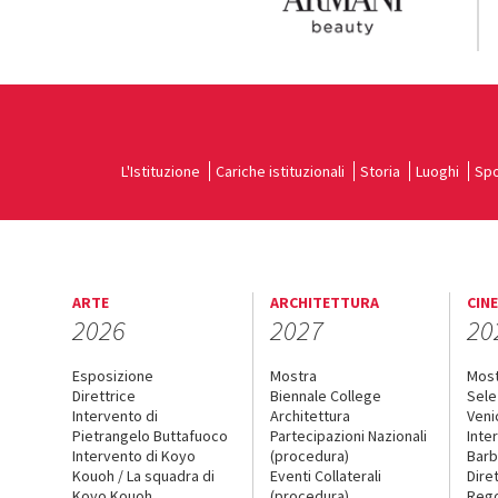
L'Istituzione
Cariche istituzionali
Storia
Luoghi
Spo
ARTE
ARCHITETTURA
CIN
2026
2027
20
Esposizione
Mostra
Mos
Direttrice
Biennale College
Sele
Intervento di
Architettura
Veni
Pietrangelo Buttafuoco
Partecipazioni Nazionali
Inte
Intervento di Koyo
(procedura)
Barb
Kouoh / La squadra di
Eventi Collaterali
Dire
Koyo Kouoh
(procedura)
Reg