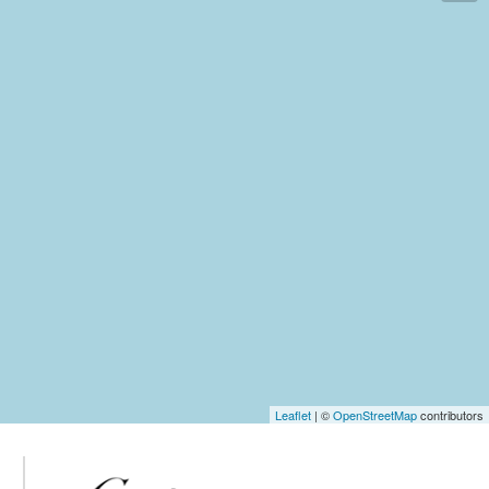
Leaflet
| ©
OpenStreetMap
contributors