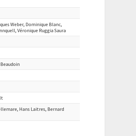
acques Weber, Dominique Blanc,
nnquell, Véronique Ruggia Saura
e Beaudoin
lt
ellemare, Hans Laitres, Bernard