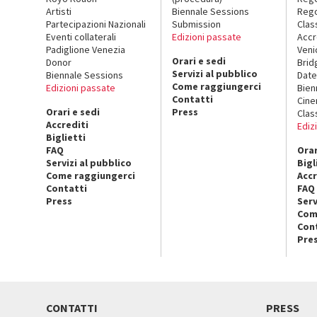
Artisti
Biennale Sessions
Rego
Partecipazioni Nazionali
Submission
Clas
Eventi collaterali
Edizioni passate
Accr
Padiglione Venezia
Veni
Orari e sedi
Donor
Brid
Servizi al pubblico
Biennale Sessions
Date
Come raggiungerci
Edizioni passate
Bien
Contatti
Cin
Orari e sedi
Press
Clas
Accrediti
Ediz
Biglietti
FAQ
Orar
Servizi al pubblico
Bigl
Come raggiungerci
Accr
Contatti
FAQ
Press
Serv
Com
Con
Pre
CONTATTI
PRESS