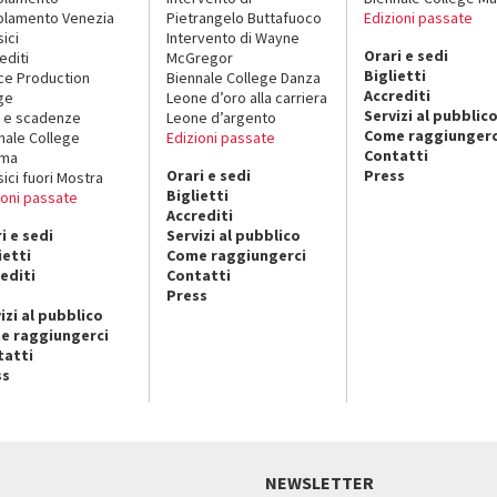
lamento Venezia
Pietrangelo Buttafuoco
Edizioni passate
sici
Intervento di Wayne
Orari e sedi
editi
McGregor
Biglietti
ce Production
Biennale College Danza
Accrediti
ge
Leone d’oro alla carriera
Servizi al pubblic
 e scadenze
Leone d’argento
Come raggiungerc
nale College
Edizioni passate
Contatti
ema
Orari e sedi
Press
sici fuori Mostra
Biglietti
ioni passate
Accrediti
i e sedi
Servizi al pubblico
ietti
Come raggiungerci
editi
Contatti
Press
izi al pubblico
e raggiungerci
tatti
ss
NEWSLETTER