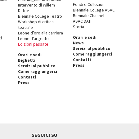
Fondi e Collezioni
Intervento di Willem
Biennale College ASAC
Dafoe
Biennale Channel
Biennale College Teatro
ASAC DATI
Workshop di critica
Storia
teatrale
o
Leone d’oro alla carriera
Orari e sedi
i
Leone d’argento
News
Edizioni passate
Servizi al pubblico
Come raggiungerci
Orari e sedi
Contatti
Biglietti
Press
Servizi al pubblico
Come raggiungerci
Contatti
Press
SEGUICI SU