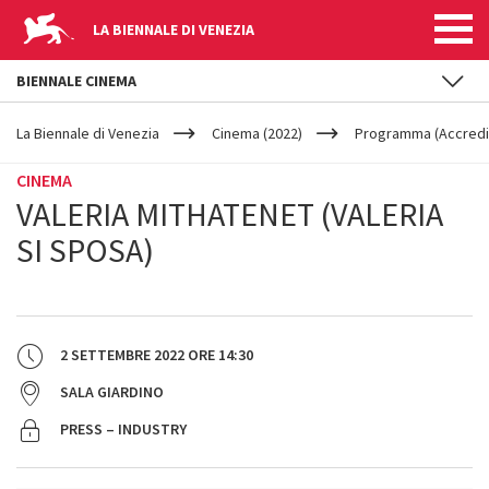
LA BIENNALE DI VENEZIA
BIENNALE CINEMA
YOUR
Salta al contenuto principale
ARE
La Biennale di Venezia
Cinema (2022)
Programma (Accredit
HERE
CINEMA
VALERIA MITHATENET (VALERIA
SI SPOSA)
2 SETTEMBRE 2022
ORE
14:30
SALA GIARDINO
PRESS – INDUSTRY