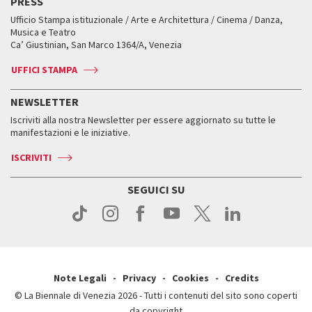
PRESS
Mostre Virtuali
FAQ
Edizioni passate
Accrediti
Workshop di critica teatrale
Ufficio Stampa istituzionale / Arte e Architettura / Cinema / Danza,
Fondi e Collezioni
Servizi al pubblico
Servizi al pubblico
Orari e sedi
Leone d’oro alla carriera
Musica e Teatro
Biennale College ASAC
Come raggiungerci
Orari e sedi
Come raggiungerci
Ca’ Giustinian, San Marco 1364/A, Venezia
Biglietti
Leone d’argento
Biennale Channel
Contatti
Biglietti
Contatti
Accrediti
Edizioni passate
UFFICI STAMPA
ASAC DATI
Press
Accrediti
Press
Servizi al pubblico
Storia
FAQ
NEWSLETTER
Come raggiungerci
Orari e sedi
Servizi al pubblico
Iscriviti alla nostra Newsletter per essere aggiornato su tutte le
Contatti
Biglietti
Orari e sedi
Come raggiungerci
manifestazioni e le iniziative.
Press
Servizi al pubblico
News
Contatti
ISCRIVITI
Come raggiungerci
Servizi al pubblico
Press
Contatti
Come raggiungerci
SEGUICI SU
Press
Contatti
Press
Note Legali
Privacy
Cookies
Credits
© La Biennale di Venezia 2026 - Tutti i contenuti del sito sono coperti
da copyright