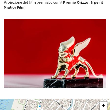
Proiezione del film premiato con il
Premio Orizzonti per il
Miglior Film
.
SALA
+
PERLA