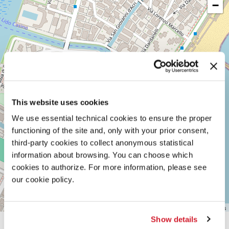
−
LUNGOMARE
MARCONI
30126
LIDO
DI
VENEZIA
TEL.
0415218711
info@labiennale.org
SCOPRI LA SEDE
This website uses cookies
We use essential technical cookies to ensure the proper
Vedi
functioning of the site and, only with your prior consent,
su
Google
third-party cookies to collect anonymous statistical
Maps
information about browsing. You can choose which
cookies to authorize. For more information, please see
our cookie policy.
Leaflet
| ©
OpenStreetMap
contributors
Show details