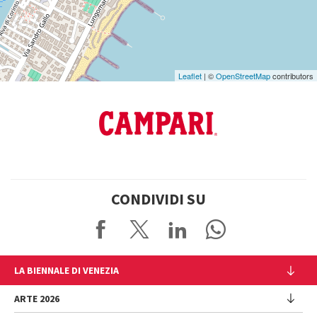
Leaflet
| ©
OpenStreetMap
contributors
CONDIVIDI SU
LA BIENNALE DI VENEZIA
L'Istituzione
ARTE 2026
Cariche istituzionali