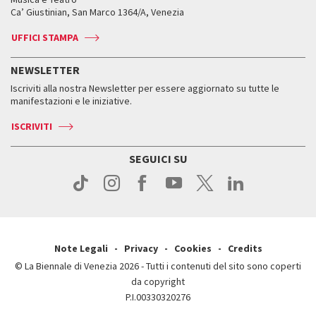
Biennale College ASAC
Come raggiungerci
Orari e sedi
Come raggiungerci
Ca’ Giustinian, San Marco 1364/A, Venezia
Biglietti
Leone d’argento
Biennale Channel
Contatti
Biglietti
Contatti
Accrediti
Edizioni passate
UFFICI STAMPA
ASAC DATI
Press
Accrediti
Press
Servizi al pubblico
Storia
FAQ
NEWSLETTER
Come raggiungerci
Orari e sedi
Servizi al pubblico
Iscriviti alla nostra Newsletter per essere aggiornato su tutte le
Contatti
Biglietti
Orari e sedi
Come raggiungerci
manifestazioni e le iniziative.
Press
Servizi al pubblico
News
Contatti
ISCRIVITI
Come raggiungerci
Servizi al pubblico
Press
Contatti
Come raggiungerci
SEGUICI SU
Press
Contatti
Press
Note Legali
Privacy
Cookies
Credits
© La Biennale di Venezia 2026 - Tutti i contenuti del sito sono coperti
da copyright
P.I.00330320276