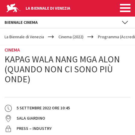
LA BIENNALE DI VENEZIA
BIENNALE CINEMA
YOUR
Salta al contenuto principale
ARE
La Biennale di Venezia
Cinema (2022)
Programma (Accredit
HERE
CINEMA
KAPAG WALA NANG MGA ALON
(QUANDO NON CI SONO PIÙ
ONDE)
5 SETTEMBRE 2022
ORE
10:45
SALA GIARDINO
PRESS – INDUSTRY