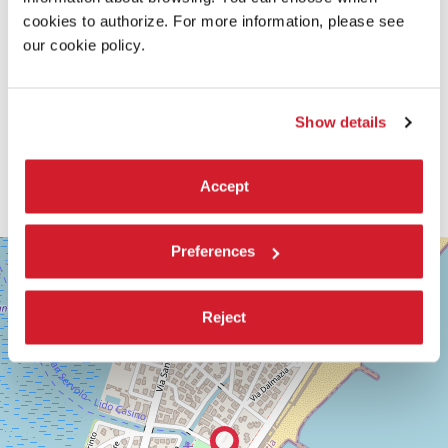
cookies to authorize. For more information, please see
our cookie policy.
Show details
Accept
SALA
Preferences
+
GIARDINO
−
LUNGOMARE
MARCONI
Reject
30126
LIDO
DI
VENEZIA
TEL.
0415218711
info@labiennale.org