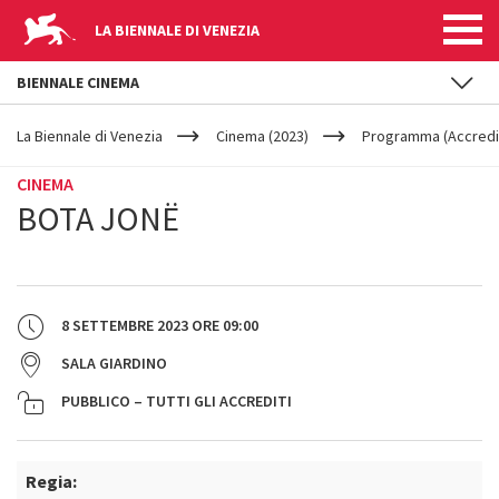
LA BIENNALE DI VENEZIA
BIENNALE CINEMA
YOUR
Salta al contenuto principale
ARE
La Biennale di Venezia
Cinema (2023)
Programma (Accredit
HERE
CINEMA
BOTA JONË
8 SETTEMBRE 2023
ORE
09:00
SALA GIARDINO
PUBBLICO – TUTTI GLI ACCREDITI
Regia: