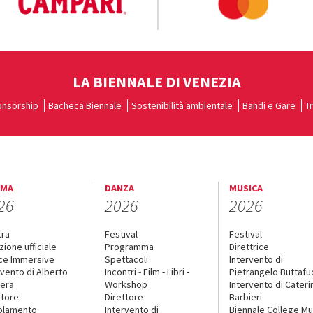
LA BIENNALE DI VENEZIA
nsorship
Bacheca Biennale
Sostenibilità ambientale
Bandi e Gare
T
EMA
DANZA
MUSICA
26
2026
2026
tra
Festival
Festival
zione ufficiale
Programma
Direttrice
ce Immersive
Spettacoli
Intervento di
rvento di Alberto
Incontri - Film - Libri -
Pietrangelo Buttaf
era
Workshop
Intervento di Cateri
ttore
Direttore
Barbieri
olamento
Intervento di
Biennale College Mu