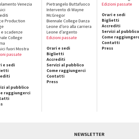
lamento Venezia
Pietrangelo Buttafuoco
Edizioni passate
sici
Intervento di Wayne
Orari e sedi
editi
McGregor
Biglietti
ce Production
Biennale College Danza
Accrediti
ge
Leone d’oro alla carriera
Servizi al pubblic
 e scadenze
Leone d’argento
Come raggiungerc
nale College
Edizioni passate
Contatti
ema
Orari e sedi
Press
sici fuori Mostra
Biglietti
ioni passate
Accrediti
i e sedi
Servizi al pubblico
ietti
Come raggiungerci
editi
Contatti
Press
izi al pubblico
e raggiungerci
tatti
ss
NEWSLETTER