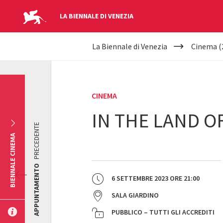
LA BIENNALE DI VENEZIA
YOUR
Salta al contenuto principale
La Biennale di Venezia
Cinema (
ARE
HERE
CINEMA
IN THE LAND O
PRECEDENTE
BIENNALE CINEMA
APPUNTAMENTO
6 SETTEMBRE 2023
ORE
21:00
SALA GIARDINO
PUBBLICO – TUTTI GLI ACCREDITI