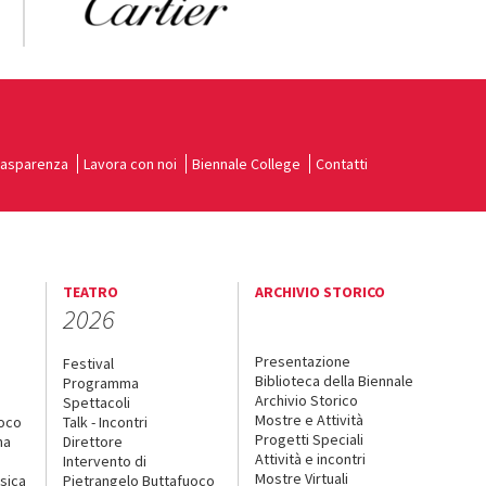
rasparenza
Lavora con noi
Biennale College
Contatti
TEATRO
ARCHIVIO STORICO
2026
Presentazione
Festival
Biblioteca della Biennale
Programma
Archivio Storico
Spettacoli
Mostre e Attività
uoco
Talk - Incontri
Progetti Speciali
na
Direttore
Attività e incontri
Intervento di
Mostre Virtuali
sica
Pietrangelo Buttafuoco