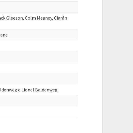
ack Gleeson, Colm Meaney, Ciarán
oane
aldenweg e Lionel Baldenweg