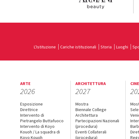
L'Istituzione
Cariche istituzionali
Storia
Luoghi
Spo
ARTE
ARCHITETTURA
CIN
2026
2027
20
Esposizione
Mostra
Mos
Direttrice
Biennale College
Sele
Intervento di
Architettura
Veni
Pietrangelo Buttafuoco
Partecipazioni Nazionali
Inte
Intervento di Koyo
(procedura)
Barb
Kouoh / La squadra di
Eventi Collaterali
Dire
Koyo Kouoh
(procedura)
Reg