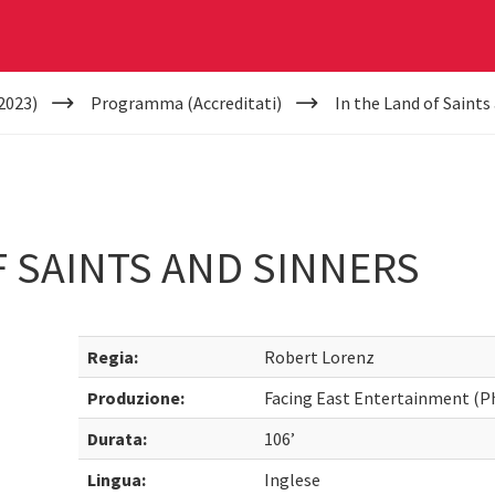
2023)
Programma (Accreditati)
In the Land of Saints
F SAINTS AND SINNERS
Regia:
Robert Lorenz
Produzione:
Facing East Entertainment (Ph
Durata:
106’
Lingua:
Inglese