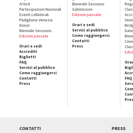
Artisti
Biennale Sessions
Rego
Partecipazioni Nazionali
Submission
Clas
Eventi collaterali
Edizioni passate
Accr
Padiglione Venezia
Veni
Orari e sedi
Donor
Brid
Servizi al pubblico
Biennale Sessions
Date
Come raggiungerci
Edizioni passate
Bien
Contatti
Cin
Orari e sedi
Press
Clas
Accrediti
Ediz
Biglietti
FAQ
Orar
Servizi al pubblico
Bigl
Come raggiungerci
Accr
Contatti
FAQ
Press
Serv
Com
Con
Pre
CONTATTI
PRESS