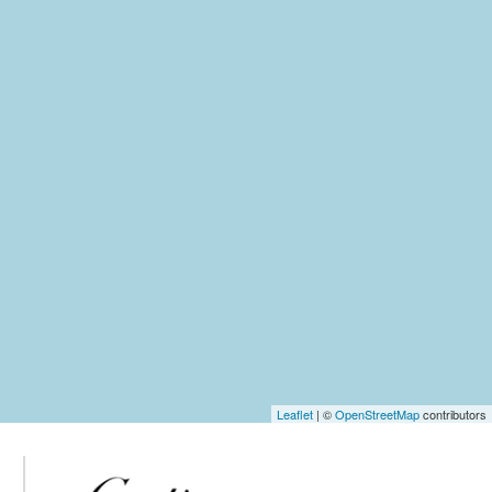
Leaflet
| ©
OpenStreetMap
contributors