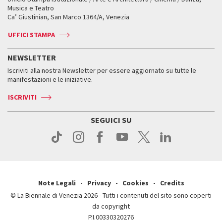
Fondi e Collezioni
Servizi al pubblico
Servizi al pubblico
Orari e sedi
Leone d’oro alla carriera
Musica e Teatro
Biennale College ASAC
Come raggiungerci
Orari e sedi
Come raggiungerci
Ca’ Giustinian, San Marco 1364/A, Venezia
Biglietti
Leone d’argento
Biennale Channel
Contatti
Biglietti
Contatti
Accrediti
Edizioni passate
UFFICI STAMPA
ASAC DATI
Press
Accrediti
Press
Servizi al pubblico
Storia
FAQ
NEWSLETTER
Come raggiungerci
Orari e sedi
Servizi al pubblico
Iscriviti alla nostra Newsletter per essere aggiornato su tutte le
Contatti
Biglietti
Orari e sedi
Come raggiungerci
manifestazioni e le iniziative.
Press
Servizi al pubblico
News
Contatti
ISCRIVITI
Come raggiungerci
Servizi al pubblico
Press
Contatti
Come raggiungerci
SEGUICI SU
Press
Contatti
Press
Note Legali
Privacy
Cookies
Credits
© La Biennale di Venezia 2026 - Tutti i contenuti del sito sono coperti
da copyright
P.I.00330320276