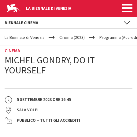
LA BIENNALE DI VENEZIA
BIENNALE CINEMA
YOUR
Salta al contenuto principale
ARE
La Biennale di Venezia
Cinema (2023)
Programma (Accredit
HERE
CINEMA
MICHEL GONDRY, DO IT
YOURSELF
5 SETTEMBRE 2023
ORE
16:45
SALA VOLPI
PUBBLICO – TUTTI GLI ACCREDITI