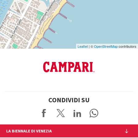
su
Google
Maps
Leaflet
| ©
OpenStreetMap
contributors
CONDIVIDI SU
LA BIENNALE DI VENEZIA