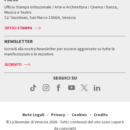
Mostre Virtuali
FAQ
Edizioni passate
Accrediti
Workshop di critica teatrale
Ufficio Stampa istituzionale / Arte e Architettura / Cinema / Danza,
Fondi e Collezioni
Servizi al pubblico
Servizi al pubblico
Orari e sedi
Leone d’oro alla carriera
Musica e Teatro
Biennale College ASAC
Come raggiungerci
Orari e sedi
Come raggiungerci
Ca’ Giustinian, San Marco 1364/A, Venezia
Biglietti
Leone d’argento
Biennale Channel
Contatti
Biglietti
Contatti
Accrediti
Edizioni passate
UFFICI STAMPA
ASAC DATI
Press
Accrediti
Press
Servizi al pubblico
Storia
FAQ
NEWSLETTER
Come raggiungerci
Orari e sedi
Servizi al pubblico
Iscriviti alla nostra Newsletter per essere aggiornato su tutte le
Contatti
Biglietti
Orari e sedi
Come raggiungerci
manifestazioni e le iniziative.
Press
Servizi al pubblico
News
Contatti
ISCRIVITI
Come raggiungerci
Servizi al pubblico
Press
Contatti
Come raggiungerci
SEGUICI SU
Press
Contatti
Press
Note Legali
Privacy
Cookies
Credits
© La Biennale di Venezia 2026 - Tutti i contenuti del sito sono coperti
da copyright