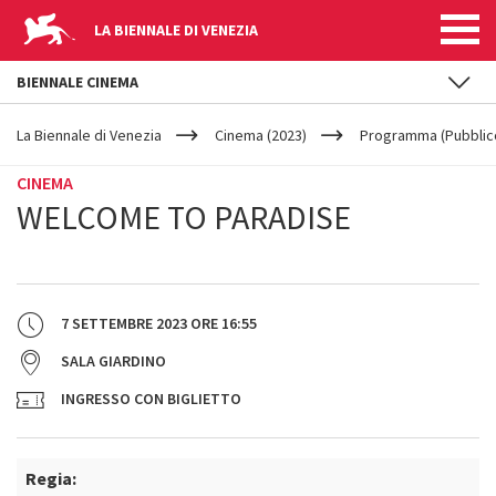
LA BIENNALE DI VENEZIA
BIENNALE CINEMA
YOUR
Salta al contenuto principale
ARE
La Biennale di Venezia
Cinema (2023)
Programma (Pubblic
HERE
CINEMA
WELCOME TO PARADISE
7 SETTEMBRE 2023
ORE
16:55
SALA GIARDINO
INGRESSO CON BIGLIETTO
Regia: