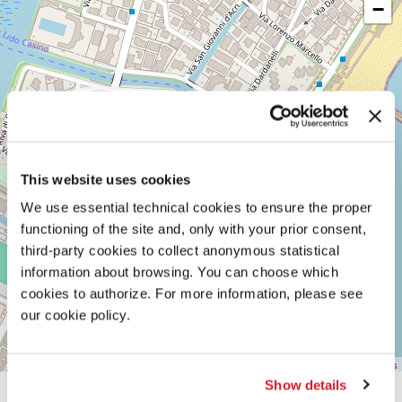
−
LUNGOMARE
MARCONI
30126
LIDO
DI
VENEZIA
TEL.
0415218711
info@labiennale.org
SCOPRI LA SEDE
This website uses cookies
We use essential technical cookies to ensure the proper
Vedi
functioning of the site and, only with your prior consent,
su
Google
third-party cookies to collect anonymous statistical
Maps
information about browsing. You can choose which
cookies to authorize. For more information, please see
our cookie policy.
Leaflet
| ©
OpenStreetMap
contributors
Show details