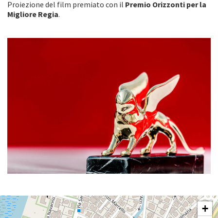
Proiezione del film premiato con il
Premio Orizzonti per la
Migliore Regia
.
SALA
+
PERLA