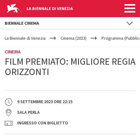
LA BIENNALE DI VENEZIA
BIENNALE CINEMA
YOUR
Salta al contenuto principale
ARE
La Biennale di Venezia
Cinema (2023)
Programma (Pubblic
HERE
CINEMA
FILM PREMIATO: MIGLIORE REGIA
ORIZZONTI
9 SETTEMBRE 2023
ORE
22:15
SALA PERLA
INGRESSO CON BIGLIETTO