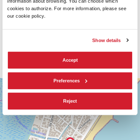
information about browsing. You can choose which
cookies to authorize. For more information, please see
our cookie policy.
Show details
Accept
Preferences
SALA
+
GIARDINO
−
LUNGOMARE
Reject
MARCONI
30126
LIDO
DI
VENEZIA
TEL.
0415218711