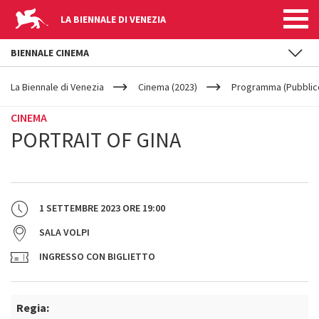
LA BIENNALE DI VENEZIA
BIENNALE CINEMA
YOUR
Salta al contenuto principale
ARE
La Biennale di Venezia
Cinema (2023)
Programma (Pubblic
HERE
CINEMA
PORTRAIT OF GINA
1 SETTEMBRE 2023
ORE
19:00
SALA VOLPI
INGRESSO CON BIGLIETTO
Regia: