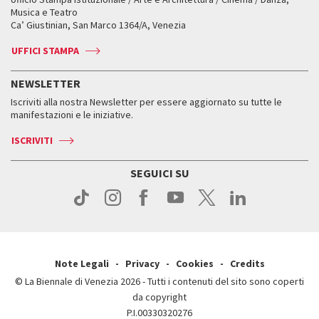
Fondi e Collezioni
Servizi al pubblico
Servizi al pubblico
Orari e sedi
Leone d’oro alla carriera
Musica e Teatro
Biennale College ASAC
Come raggiungerci
Orari e sedi
Come raggiungerci
Ca’ Giustinian, San Marco 1364/A, Venezia
Biglietti
Leone d’argento
Biennale Channel
Contatti
Biglietti
Contatti
Accrediti
Edizioni passate
UFFICI STAMPA
ASAC DATI
Press
Accrediti
Press
Servizi al pubblico
Storia
FAQ
NEWSLETTER
Come raggiungerci
Orari e sedi
Servizi al pubblico
Iscriviti alla nostra Newsletter per essere aggiornato su tutte le
Contatti
Biglietti
Orari e sedi
Come raggiungerci
manifestazioni e le iniziative.
Press
Servizi al pubblico
News
Contatti
ISCRIVITI
Come raggiungerci
Servizi al pubblico
Press
Contatti
Come raggiungerci
SEGUICI SU
Press
Contatti
Press
Note Legali
Privacy
Cookies
Credits
© La Biennale di Venezia 2026 - Tutti i contenuti del sito sono coperti
da copyright
P.I.00330320276