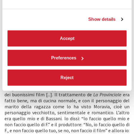
contessa Elvira, che la spinge a diventare l’amante di un
certo Vittoni. Successivamente vorrebbe che si concedesse
anche ad altri suoi conoscenti. Franco non sospetta di nulla,
Show details
mentre Elvira inizia a ricattare Gemma e si installa in casa
loro. Quando Elvira minaccia di seguire i due sposi anche a
Roma, dove Franco sta per essere trasferito, Gemma,
Accept
esasperata, le si scaglia contro e la ferisce. Riesce così ad
allontanarla e a riconciliarsi con il marito.
Preferences
DICHIARAZIONE DEL REGISTA
Per fare
La provinciale
come io volevo, ho dovuto lottare a
morte con il produttore [...]. La litigata si basava su questo:
Reject
c’erano due trattamenti da scegliere [...]: uno era stato
eseguito da uno sceneggiatore francese che ha fatto anche
dei buonissimi film [...]. Il trattamento de
La Provinciale
era
fatto bene, ma di cucina normale, e con il personaggio del
marito della ragazza come lo ha visto Moravia, cioè un
personaggio vecchiotto, sentimentale e romantico. L’altro
era quello mio e di Bassani. Io dissi: “Io faccio quello mio e
non faccio quello di F.” e il produttore: “No, io faccio quello di
F., e non faccio quello tuo, se no, non faccio il film” e allora io: