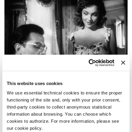
This website uses cookies
SINOSSI
We use essential technical cookies to ensure the proper
Gemma, una popolana figlia di un’affittacamere, è
functioning of the site and, only with your prior consent,
innamorata di un ricco giovane, Paolo Sartori. Non può
third-party cookies to collect anonymous statistical
tuttavia sposarlo, in quanto la madre le rivela che è suo
information about browsing. You can choose which
fratellastro illegittimo. Superata la delusione, si rassegna a
cookies to authorize. For more information, please see
sposare Franco Vagnuzzi, un professore per il quale non
our cookie policy.
prova un vero affetto e che la trascura. Gemma incontra la