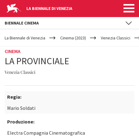
LA BIENNALE DI VENEZIA
BIENNALE CINEMA
YOUR
Salta al contenuto principale
ARE
La Biennale di Venezia
Cinema (2023)
Venezia Classici
HERE
CINEMA
LA PROVINCIALE
Venezia Classici
Regia:
Mario Soldati
Produzione:
Electra Compagnia Cinematografica