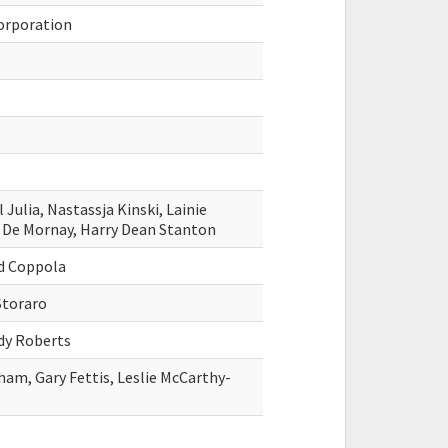
orporation
l Julia, Nastassja Kinski, Lainie
a De Mornay, Harry Dean Stanton
rd Coppola
 Storaro
dy Roberts
ham, Gary Fettis, Leslie McCarthy-