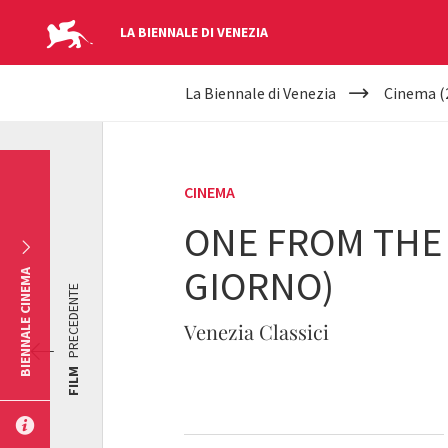
LA BIENNALE DI VENEZIA
YOUR
Salta al contenuto principale
La Biennale di Venezia
Cinema (
ARE
HERE
CINEMA
ONE FROM THE
GIORNO)
BIENNALE CINEMA
PRECEDENTE
Venezia Classici
FILM