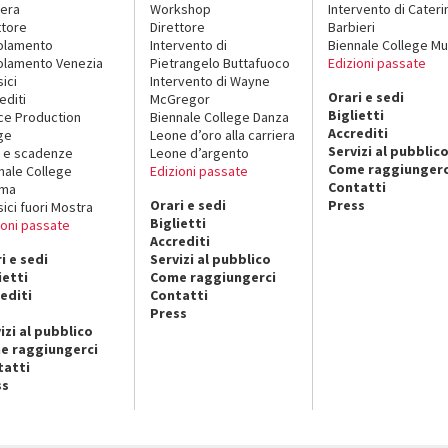
era
Workshop
Intervento di Cateri
ttore
Direttore
Barbieri
olamento
Intervento di
Biennale College Mu
lamento Venezia
Pietrangelo Buttafuoco
Edizioni passate
sici
Intervento di Wayne
Orari e sedi
editi
McGregor
Biglietti
ce Production
Biennale College Danza
Accrediti
ge
Leone d’oro alla carriera
Servizi al pubblic
 e scadenze
Leone d’argento
Come raggiungerc
nale College
Edizioni passate
Contatti
ema
Orari e sedi
Press
sici fuori Mostra
Biglietti
ioni passate
Accrediti
i e sedi
Servizi al pubblico
ietti
Come raggiungerci
editi
Contatti
Press
izi al pubblico
e raggiungerci
tatti
ss