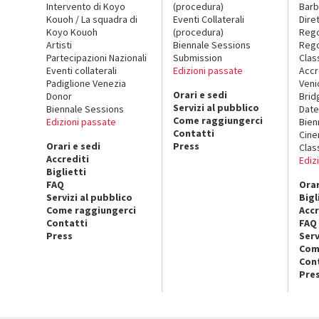
Intervento di Koyo
(procedura)
Barb
Kouoh / La squadra di
Eventi Collaterali
Dire
Koyo Kouoh
(procedura)
Reg
Artisti
Biennale Sessions
Rego
Partecipazioni Nazionali
Submission
Clas
Eventi collaterali
Edizioni passate
Accr
Padiglione Venezia
Veni
Orari e sedi
Donor
Brid
Servizi al pubblico
Biennale Sessions
Date
Come raggiungerci
Edizioni passate
Bien
Contatti
Cin
Orari e sedi
Press
Clas
Accrediti
Ediz
Biglietti
FAQ
Orar
Servizi al pubblico
Bigl
Come raggiungerci
Accr
Contatti
FAQ
Press
Serv
Com
Con
Pre