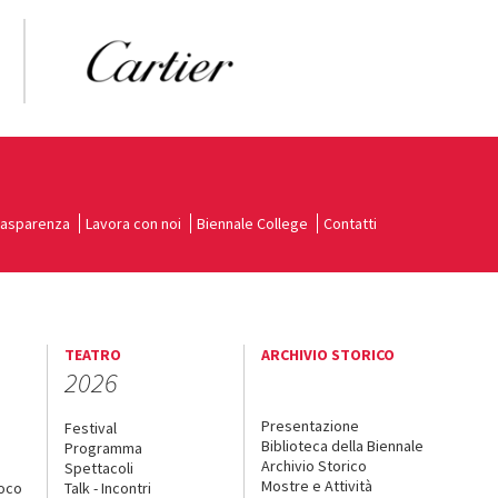
rasparenza
Lavora con noi
Biennale College
Contatti
TEATRO
ARCHIVIO STORICO
2026
Presentazione
Festival
Biblioteca della Biennale
Programma
Archivio Storico
Spettacoli
Mostre e Attività
uoco
Talk - Incontri