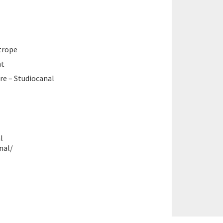
trope
nt
e – Studiocanal
l
nal/