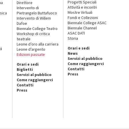
Progetti Speciali
na
Direttore
Attività e incontri
Intervento di
Mostre Virtuali
sica
Pietrangelo Buttafuoco
Fondi e Collezioni
Intervento di Willem
Biennale College ASAC
Dafoe
Biennale Channel
Biennale College Teatro
ASAC DATI
Workshop di critica
Storia
teatrale
o
Leone d’oro alla carriera
Orari e sedi
i
Leone d’argento
News
Edizioni passate
Servizi al pubblico
Come raggiungerci
Orari e sedi
Contatti
Biglietti
Press
Servizi al pubblico
Come raggiungerci
Contatti
Press