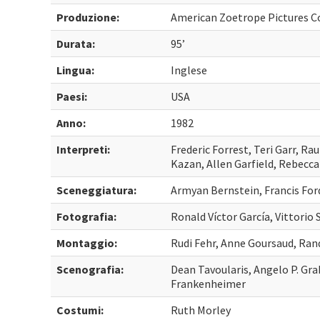
Produzione:
American Zoetrope Pictures C
Durata:
95’
Lingua:
Inglese
Paesi:
USA
Anno:
1982
Interpreti:
Frederic Forrest, Teri Garr, Rau
Kazan, Allen Garfield, Rebecc
Sceneggiatura:
Armyan Bernstein, Francis Fo
Fotografia:
Ronald Víctor García, Vittorio
Montaggio:
Rudi Fehr, Anne Goursaud, Ran
Scenografia:
Dean Tavoularis, Angelo P. Gra
Frankenheimer
Costumi:
Ruth Morley