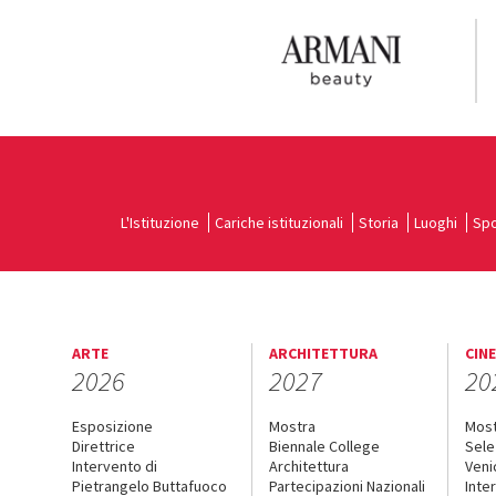
L'Istituzione
Cariche istituzionali
Storia
Luoghi
Spo
ARTE
ARCHITETTURA
CIN
2026
2027
20
Esposizione
Mostra
Mos
Direttrice
Biennale College
Sele
Intervento di
Architettura
Veni
Pietrangelo Buttafuoco
Partecipazioni Nazionali
Inte