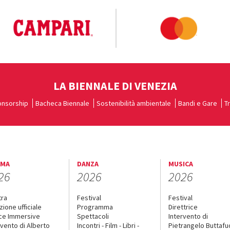
LA BIENNALE DI VENEZIA
nsorship
Bacheca Biennale
Sostenibilità ambientale
Bandi e Gare
T
EMA
DANZA
MUSICA
26
2026
2026
tra
Festival
Festival
zione ufficiale
Programma
Direttrice
ce Immersive
Spettacoli
Intervento di
rvento di Alberto
Incontri - Film - Libri -
Pietrangelo Buttaf