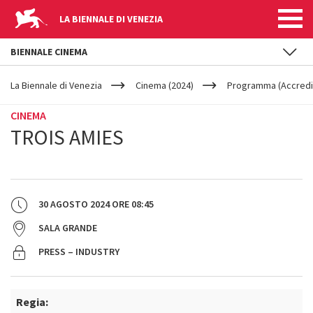
LA BIENNALE DI VENEZIA
BIENNALE CINEMA
YOUR
Salta al contenuto principale
ARE
La Biennale di Venezia
Cinema (2024)
Programma (Accredit
HERE
CINEMA
TROIS AMIES
30 AGOSTO 2024
ORE
08:45
SALA GRANDE
PRESS – INDUSTRY
Regia: