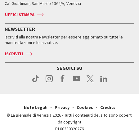
Biennale College ASAC
Come raggiungerci
Orari e sedi
Come raggiungerci
Ca’ Giustinian, San Marco 1364/A, Venezia
Biglietti
Leone d’argento
Biennale Channel
Contatti
Biglietti
Contatti
Accrediti
Edizioni passate
UFFICI STAMPA
ASAC DATI
Press
Accrediti
Press
Servizi al pubblico
Storia
FAQ
NEWSLETTER
Come raggiungerci
Orari e sedi
Servizi al pubblico
Iscriviti alla nostra Newsletter per essere aggiornato su tutte le
Contatti
Biglietti
Orari e sedi
Come raggiungerci
manifestazioni e le iniziative.
Press
Servizi al pubblico
News
Contatti
ISCRIVITI
Come raggiungerci
Servizi al pubblico
Press
Contatti
Come raggiungerci
SEGUICI SU
Press
Contatti
Press
Note Legali
Privacy
Cookies
Credits
© La Biennale di Venezia 2026 - Tutti i contenuti del sito sono coperti
da copyright
P.I.00330320276