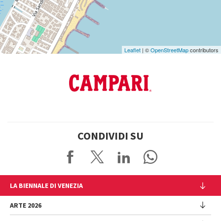
Leaflet
| ©
OpenStreetMap
contributors
CONDIVIDI SU
LA BIENNALE DI VENEZIA
L'Istituzione
ARTE 2026
Cariche istituzionali