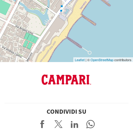
Vedi
su
Google
Maps
Leaflet
| ©
OpenStreetMap
contributors
CONDIVIDI SU