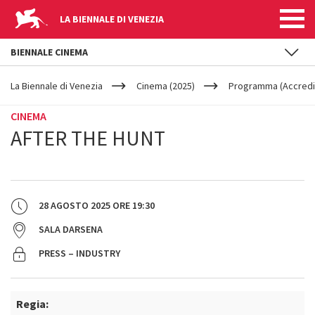
LA BIENNALE DI VENEZIA
BIENNALE CINEMA
YOUR
Salta al contenuto principale
ARE
La Biennale di Venezia
Cinema (2025)
Programma (Accredit
HERE
CINEMA
AFTER THE HUNT
28 AGOSTO 2025
ORE
19:30
SALA DARSENA
PRESS – INDUSTRY
Regia: