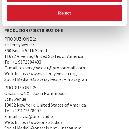
incontro multisensoriale con il passato e con storie
dimenticate: storie che possono tornare a visitarci per farci
Reject
immaginare nuovi presenti." (sister sylvester)
PRODUZIONE/DISTRIBUZIONE
PRODUZIONE 1:
sister sylvester
360 Beach 59th Street
11692 Arverne, United States of America
Tel: +1 9172384433
E-mail: sistersylvester@protonmail.com
Web: https://www.sistersylvester.org
Social Media: @sistersylvester – Instagram
PRODUZIONE 2:
Onassis ONX - Jazia Hammoudi
5th Avenue
10062 New York, United States of America
Tel: +1 9177678007
E-mail: jazia@onx.studio
Web: https://www.onx.studio/
Social Media: @onassis.onx - Instagram