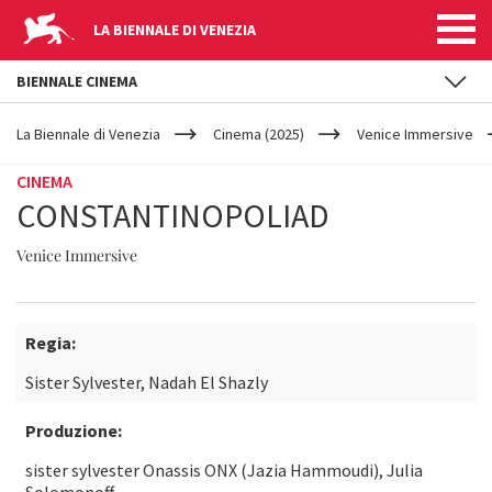
LA BIENNALE DI VENEZIA
BIENNALE CINEMA
YOUR
Salta al contenuto principale
ARE
La Biennale di Venezia
Cinema (2025)
Venice Immersive
HERE
CINEMA
CONSTANTINOPOLIAD
Venice Immersive
Regia:
Sister Sylvester, Nadah El Shazly
Produzione:
sister sylvester Onassis ONX (Jazia Hammoudi), Julia