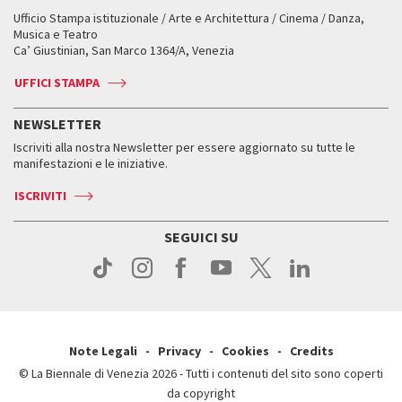
Workshop di critica teatrale
Ufficio Stampa istituzionale / Arte e Architettura / Cinema / Danza,
Fondi e Collezioni
Servizi al pubblico
Servizi al pubblico
Orari e sedi
Leone d’oro alla carriera
Musica e Teatro
Biennale College ASAC
Come raggiungerci
Orari e sedi
Come raggiungerci
Ca’ Giustinian, San Marco 1364/A, Venezia
Biglietti
Leone d’argento
Biennale Channel
Contatti
Biglietti
Contatti
Accrediti
Edizioni passate
UFFICI STAMPA
ASAC DATI
Press
Accrediti
Press
Servizi al pubblico
Storia
FAQ
NEWSLETTER
Come raggiungerci
Orari e sedi
Servizi al pubblico
Iscriviti alla nostra Newsletter per essere aggiornato su tutte le
Contatti
Biglietti
Orari e sedi
Come raggiungerci
manifestazioni e le iniziative.
Press
Servizi al pubblico
News
Contatti
ISCRIVITI
Come raggiungerci
Servizi al pubblico
Press
Contatti
Come raggiungerci
SEGUICI SU
Press
Contatti
Press
Note Legali
Privacy
Cookies
Credits
© La Biennale di Venezia 2026 - Tutti i contenuti del sito sono coperti
da copyright