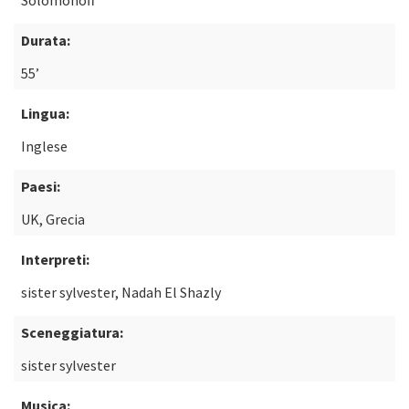
Solomonoff
Durata:
55’
Lingua:
Inglese
Paesi:
UK, Grecia
Interpreti:
sister sylvester, Nadah El Shazly
Sceneggiatura:
sister sylvester
Musica: