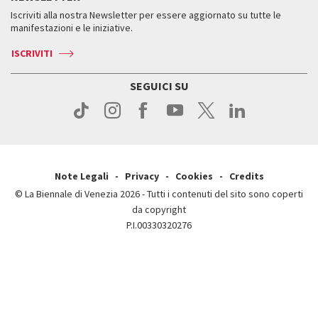
Servizi al pubblico
Iscriviti alla nostra Newsletter per essere aggiornato su tutte le
Contatti
Biglietti
Orari e sedi
Come raggiungerci
manifestazioni e le iniziative.
Press
Servizi al pubblico
News
Contatti
ISCRIVITI
Come raggiungerci
Servizi al pubblico
Press
Contatti
Come raggiungerci
SEGUICI SU
Press
Contatti
Press
Note Legali
Privacy
Cookies
Credits
© La Biennale di Venezia 2026 - Tutti i contenuti del sito sono coperti
da copyright
P.I.00330320276