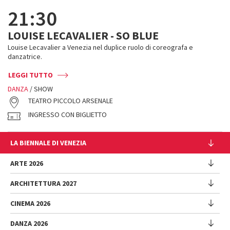
21:30
LOUISE LECAVALIER - SO BLUE
Louise Lecavalier a Venezia nel duplice ruolo di coreografa e
danzatrice.
LEGGI TUTTO
DANZA
/ SHOW
TEATRO PICCOLO ARSENALE
INGRESSO CON BIGLIETTO
LA BIENNALE DI VENEZIA
L'Istituzione
ARTE 2026
Cariche istituzionali
ARCHITETTURA 2027
Esposizione
Storia
Direttrice
Luoghi
CINEMA 2026
Mostra
Intervento di Pietrangelo Buttafuoco
Sponsorship
Biennale College Architettura
DANZA 2026
Intervento di Koyo Kouoh / La squadra di Koyo Kouoh
Mostra
Bacheca Biennale