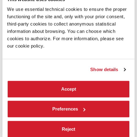
Film documentario di Cosimo Terlizzi su
Aurora
di Alessandro
Sciarroni.
We use essential technical cookies to ensure the proper
functioning of the site and, only with your prior consent,
LEGGI TUTTO
third-party cookies to collect anonymous statistical
DANZA
information about browsing. You can choose which
TEATRO ALLE TESE
cookies to authorize. For more information, please see
INGRESSO CON BIGLIETTO
our cookie policy.
Show details
Accept
Preferences
Reject