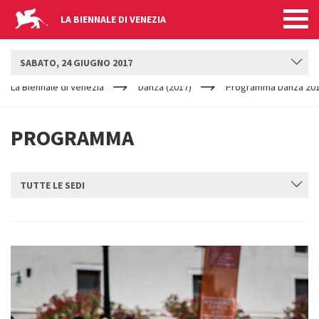
LA BIENNALE DI VENEZIA
BIENNALE DANZA
SABATO, 24 GIUGNO 2017
YOUR
Salta al contenuto principale
ARE
La Biennale di Venezia
Danza (2017)
Programma Danza 20
HERE
PROGRAMMA
TUTTE LE SEDI
INVIA