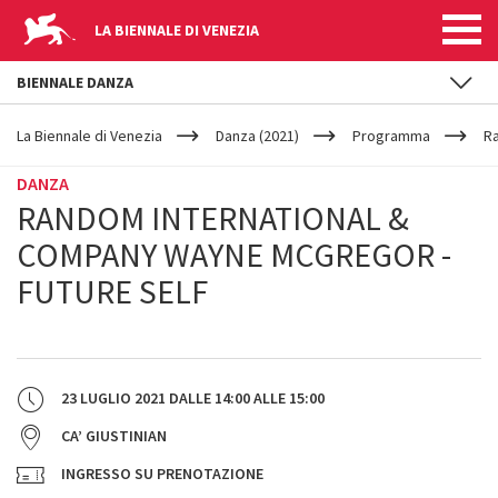
LA BIENNALE DI VENEZIA
BIENNALE DANZA
YOUR
Salta al contenuto principale
ARE
La Biennale di Venezia
Danza (2021)
Programma
Ra
HERE
DANZA
RANDOM INTERNATIONAL &
COMPANY WAYNE MCGREGOR -
FUTURE SELF
23 LUGLIO 2021
DALLE
14:00
ALLE
15:00
CA’ GIUSTINIAN
INGRESSO SU PRENOTAZIONE