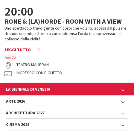
20:00
RONE & (LA)HORDE - ROOM WITH A VIEW
Uno spettacolo travolgente con corpi che volano, scossi dal pulsare
di suoni scolpiti, attorno a cui si addensa l’orda di sopravvissuti al
collasso della civiltà.
LEGGI TUTTO
DANZA
TEATRO MALIBRAN
INGRESSO CON BIGLIETTO
LA BIENNALE DI VENEZIA
L'Istituzione
ARTE 2026
Cariche istituzionali
ARCHITETTURA 2027
Esposizione
Storia
Direttrice
Luoghi
CINEMA 2026
Mostra
Intervento di Pietrangelo Buttafuoco
Sponsorship
Biennale College Architettura