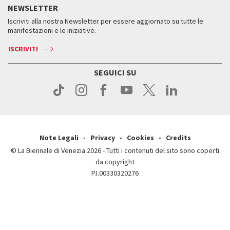
Storia
FAQ
NEWSLETTER
Come raggiungerci
Orari e sedi
Servizi al pubblico
Iscriviti alla nostra Newsletter per essere aggiornato su tutte le
Contatti
Biglietti
Orari e sedi
Come raggiungerci
manifestazioni e le iniziative.
Press
Servizi al pubblico
News
Contatti
ISCRIVITI
Come raggiungerci
Servizi al pubblico
Press
Contatti
Come raggiungerci
SEGUICI SU
Press
Contatti
Press
Note Legali
Privacy
Cookies
Credits
© La Biennale di Venezia 2026 - Tutti i contenuti del sito sono coperti
da copyright
P.I.00330320276