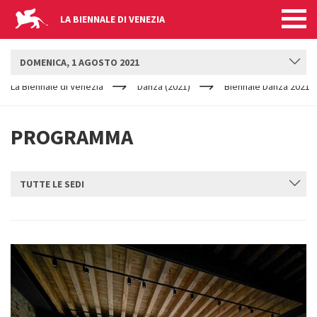
LA BIENNALE DI VENEZIA
BIENNALE DANZA
DOMENICA, 1 AGOSTO 2021
YOUR
Salta al contenuto principale
ARE
La Biennale di Venezia
Danza (2021)
Biennale Danza 2021
HERE
PROGRAMMA
TUTTE LE SEDI
INVIA