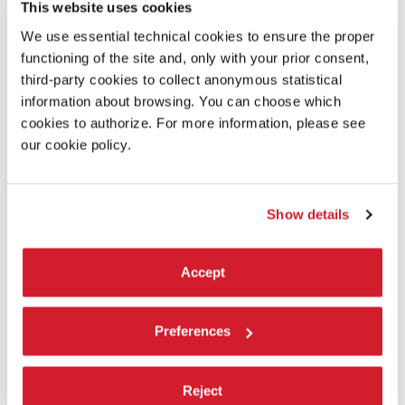
RANDOM INTERNATIONAL & COMPANY
This website uses cookies
WAYNE MCGREGOR - FUTURE SELF
We use essential technical cookies to ensure the proper
Installazione performativa fatta di luci di Random International.
functioning of the site and, only with your prior consent,
third-party cookies to collect anonymous statistical
LEGGI TUTTO
information about browsing. You can choose which
DANZA
cookies to authorize. For more information, please see
CA’ GIUSTINIAN
our cookie policy.
INGRESSO SU PRENOTAZIONE
Show details
Accept
Preferences
Reject