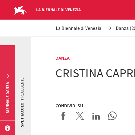
LA BIENNALE DI VENEZIA
YOUR
Salta al contenuto principale
La Biennale di Venezia
Danza (2
ARE
HERE
DANZA
CRISTINA CAPRI
PRECEDENTE
BIENNALE DANZA
SPETTACOLO
CONDIVIDI SU