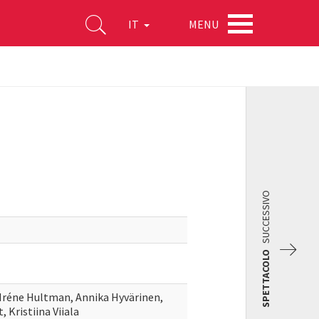
MENU
IT
SUCCESSIVO
SPETTACOLO
Iréne Hultman, Annika Hyvärinen,
 Kristiina Viiala