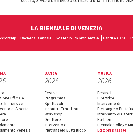
stessa,
Silver
è un invito a tornare a una ri-flessione visiv
LA BIENNALE DI VENEZIA
nsorship
Bacheca Biennale
Sostenibilità ambientale
Bandi e Gare
T
EMA
DANZA
MUSICA
26
2026
2026
tra
Festival
Festival
zione ufficiale
Programma
Direttrice
ce Immersive
Spettacoli
Intervento di
rvento di Alberto
Incontri - Film - Libri -
Pietrangelo Buttaf
era
Workshop
Intervento di Cateri
ttore
Direttore
Barbieri
olamento
Intervento di
Biennale College Mu
lamento Venezia
Pietrangelo Buttafuoco
Edizioni passate