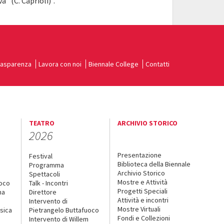
a” (C. Caprioli)”.
rasparenza
Lavora con noi
Biennale College
Contatti
TEATRO
ARCHIVIO STORICO
2026
Presentazione
Festival
Biblioteca della Biennale
Programma
Archivio Storico
Spettacoli
Mostre e Attività
uoco
Talk - Incontri
Progetti Speciali
na
Direttore
Attività e incontri
Intervento di
Mostre Virtuali
sica
Pietrangelo Buttafuoco
Fondi e Collezioni
Intervento di Willem