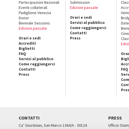
Partecipazioni Nazionali
Submission
Clas
Eventi collaterali
Edizioni passate
Accr
Padiglione Venezia
Veni
Orari e sedi
Donor
Brid
Servizi al pubblico
Biennale Sessions
Date
Come raggiungerci
Edizioni passate
Bien
Contatti
Cin
Orari e sedi
Press
Clas
Accrediti
Ediz
Biglietti
FAQ
Orar
Servizi al pubblico
Bigl
Come raggiungerci
Accr
Contatti
FAQ
Press
Serv
Com
Con
Pre
CONTATTI
PRESS
Ca’ Giustinian, San Marco 1364/A - 30124
Ufficio Stam