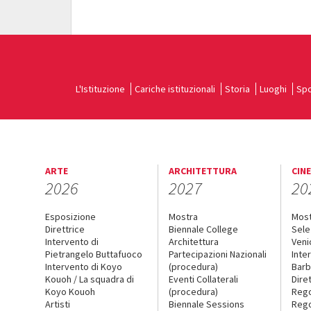
L'Istituzione
Cariche istituzionali
Storia
Luoghi
Spo
ARTE
ARCHITETTURA
CIN
2026
2027
20
Esposizione
Mostra
Mos
Direttrice
Biennale College
Sele
Intervento di
Architettura
Veni
Pietrangelo Buttafuoco
Partecipazioni Nazionali
Inte
Intervento di Koyo
(procedura)
Barb
Kouoh / La squadra di
Eventi Collaterali
Dire
Koyo Kouoh
(procedura)
Reg
Artisti
Biennale Sessions
Rego