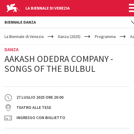
LA BIENNALE DI VENEZIA
BIENNALE DANZA
YOUR
Salta al contenuto principale
ARE
La Biennale di Venezia
Danza (2025)
Programma
Aa
HERE
DANZA
AAKASH ODEDRA COMPANY -
SONGS OF THE BULBUL
27 LUGLIO 2025
ORE
20:00
TEATRO ALLE TESE
INGRESSO CON BIGLIETTO