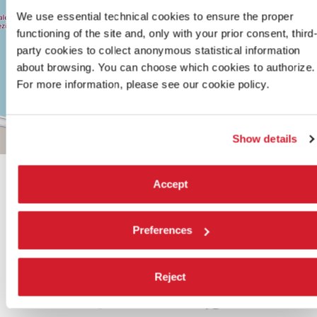
info@labiennale.org
We use essential technical cookies to ensure the proper
functioning of the site and, only with your prior consent, third
SCOPRI LA SEDE
party cookies to collect anonymous statistical information
about browsing. You can choose which cookies to authorize.
Vedi
su
For more information, please see our cookie policy.
Google
Maps
Show details
Leaflet
| ©
OpenStreetMap
contributors
Accept
Preferences
CONDIVIDI SU
Reject