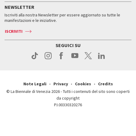
Storia
FAQ
NEWSLETTER
Come raggiungerci
Orari e sedi
Servizi al pubblico
Iscriviti alla nostra Newsletter per essere aggiornato su tutte le
Contatti
Biglietti
Orari e sedi
Come raggiungerci
manifestazioni e le iniziative.
Press
Servizi al pubblico
News
Contatti
ISCRIVITI
Come raggiungerci
Servizi al pubblico
Press
Contatti
Come raggiungerci
SEGUICI SU
Press
Contatti
Press
Note Legali
Privacy
Cookies
Credits
© La Biennale di Venezia 2026 - Tutti i contenuti del sito sono coperti
da copyright
P.I.00330320276