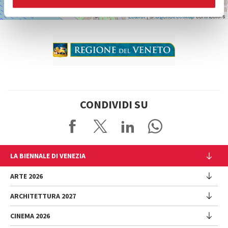
Leaflet
| ©
OpenStreetMap
contributors
CONDIVIDI SU
LA BIENNALE DI VENEZIA
L'Istituzione
ARTE 2026
Cariche istituzionali
ARCHITETTURA 2027
Esposizione
Storia
Direttrice
Luoghi
CINEMA 2026
Mostra
Intervento di Pietrangelo Buttafuoco
Sponsorship