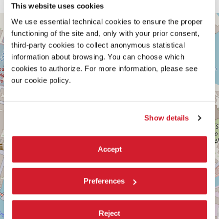
This website uses cookies
SALA
We use essential technical cookies to ensure the proper
+
D’ARMI
functioning of the site and, only with your prior consent,
E
−
third-party cookies to collect anonymous statistical
SESTIERE
information about browsing. You can choose which
CASTELLO
cookies to authorize. For more information, please see
CAMPO
DELLA
our cookie policy.
TANA
2169/F
30122
VENEZIA
Show details
TEL.
0415218711
info@labiennale.org
Accept
SCOPRI LA SEDE
Vedi
Preferences
su
Google
Maps
Reject