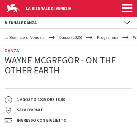
LA BIENNALE DI VENEZIA
BIENNALE DANZA
YOUR
Salta al contenuto principale
ARE
La Biennale di Venezia
Danza (2025)
Programma
Wa
HERE
DANZA
WAYNE MCGREGOR - ON THE
OTHER EARTH
1 AGOSTO 2025
ORE
18:00
SALA D’ARMI E
INGRESSO CON BIGLIETTO