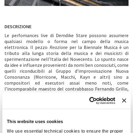
DESCRIZIONE
Le perfomances live di Demdike Stare possono assumere
qualsiasi modello o forma nel campo della musica
elettronica. Il pezzo
Reazione
per la Biennale Musica è un
tributo alla lunga storia della musica e dei musicisti di
sperimentazione nell’Italia del Novecento. Lo spunto nasce
da idee e influenze provenienti da nomi ben conosciuti, come
quelli riconducibili al Gruppo d’improvvisazione Nuova
Consonanza (Morricone, Macchi, Kayn e altri) sino a
compositori ed esecutori assai meno noti, come
l’incomparabile maestro del contrabbasso Fernando Grillo,
o Giuliano Sorgini, Paolo Renosto e A.R. Luciani. Utilizzando
materiale originale e ricorrendo alle proprie risorse e
integrazioni tecniche, i Demdike Stare intendono rendere
omaggio a questa spettacolare area musicale. La loro
performance è una reazione all’esperienza ricca ed eccitante
This website uses cookies
che li ha ispirati per molti anni, ma si colloca al di fuori
dell’ambito più popular prodotto da tanti compositori e
We use essential technical cookies to ensure the proper