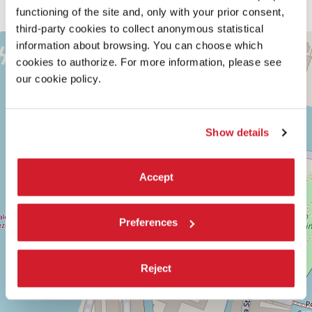
musicisti.
functioning of the site and, only with your prior consent,
third-party cookies to collect anonymous statistical
TEATRO
information about browsing. You can choose which
+
ALLE
cookies to authorize. For more information, please see
TESE
−
our cookie policy.
SESTIERE
CASTELLO
CAMPO
DELLA
Show details
TANA
2169/F
30122
VENEZIA
Accept
TEL.
0415218711
info@labiennale.org
Preferences
SCOPRI LA SEDE
Vedi
Reject
su
Google
Maps