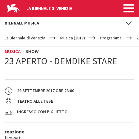
LA BIENNALE DI VENEZIA
BIENNALE MUSICA
YOUR
Salta al contenuto principale
ARE
La Biennale di Venezia
Musica (2017)
Programma
2
HERE
MUSICA
- SHOW
23 APERTO - DEMDIKE STARE
29 SETTEMBRE 2017
ORE
23:00
TEATRO ALLE TESE
INGRESSO CON BIGLIETTO
reazione
live-set