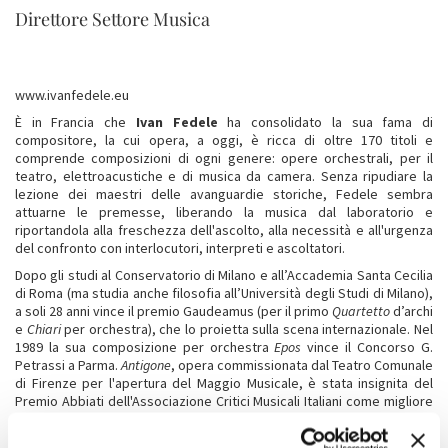
Direttore Settore Musica
www.ivanfedele.eu
È in Francia che
Ivan Fedele
ha consolidato la sua fama di
compositore, la cui opera, a oggi, è ricca di oltre 170 titoli e
comprende composizioni di ogni genere: opere orchestrali, per il
teatro, elettroacustiche e di musica da camera. Senza ripudiare la
lezione dei maestri delle avanguardie storiche, Fedele sembra
attuarne le premesse, liberando la musica dal laboratorio e
riportandola alla freschezza dell'ascolto, alla necessità e all'urgenza
del confronto con interlocutori, interpreti e ascoltatori.
Dopo gli studi al Conservatorio di Milano e all’Accademia Santa Cecilia
di Roma (ma studia anche filosofia all’Università degli Studi di Milano),
a soli 28 anni vince il premio Gaudeamus (per il primo
Quartetto
d’archi
e
Chiari
per orchestra), che lo proietta sulla scena internazionale. Nel
1989 la sua composizione per orchestra
Epos
vince il Concorso G.
Petrassi a Parma.
Antigone
, opera commissionata dal Teatro Comunale
di Firenze per l'apertura del Maggio Musicale, è stata insignita del
Premio Abbiati dell'Associazione Critici Musicali Italiani come migliore
novità assoluta del 2007.
Il cd
Animus Anima
ha ricevuto lo "Choc de la Musique 2003" dalla