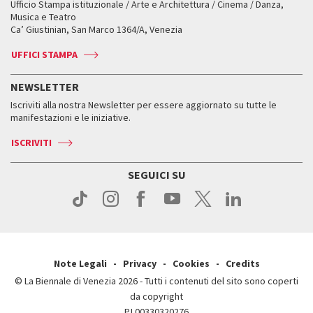
Ufficio Stampa istituzionale / Arte e Architettura / Cinema / Danza,
Fondi e Collezioni
Servizi al pubblico
Servizi al pubblico
Orari e sedi
Leone d’oro alla carriera
Musica e Teatro
Biennale College ASAC
Come raggiungerci
Orari e sedi
Come raggiungerci
Ca’ Giustinian, San Marco 1364/A, Venezia
Biglietti
Leone d’argento
Biennale Channel
Contatti
Biglietti
Contatti
Accrediti
Edizioni passate
UFFICI STAMPA
ASAC DATI
Press
Accrediti
Press
Servizi al pubblico
Storia
FAQ
NEWSLETTER
Come raggiungerci
Orari e sedi
Servizi al pubblico
Iscriviti alla nostra Newsletter per essere aggiornato su tutte le
Contatti
Biglietti
Orari e sedi
Come raggiungerci
manifestazioni e le iniziative.
Press
Servizi al pubblico
News
Contatti
ISCRIVITI
Come raggiungerci
Servizi al pubblico
Press
Contatti
Come raggiungerci
SEGUICI SU
Press
Contatti
Press
Note Legali
Privacy
Cookies
Credits
© La Biennale di Venezia 2026 - Tutti i contenuti del sito sono coperti
da copyright
P.I.00330320276