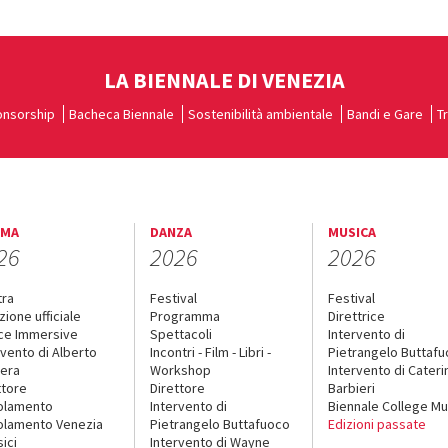
LA BIENNALE DI VENEZIA
nsorship
Bacheca Biennale
Sostenibilità ambientale
Bandi e Gare
T
EMA
DANZA
MUSICA
26
2026
2026
tra
Festival
Festival
zione ufficiale
Programma
Direttrice
ce Immersive
Spettacoli
Intervento di
rvento di Alberto
Incontri - Film - Libri -
Pietrangelo Buttaf
era
Workshop
Intervento di Cateri
ttore
Direttore
Barbieri
olamento
Intervento di
Biennale College Mu
lamento Venezia
Pietrangelo Buttafuoco
Edizioni passate
sici
Intervento di Wayne