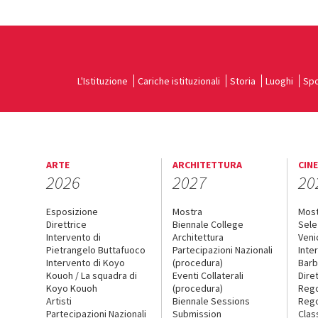
L'Istituzione
Cariche istituzionali
Storia
Luoghi
Spo
ARTE
ARCHITETTURA
CIN
2026
2027
20
Esposizione
Mostra
Mos
Direttrice
Biennale College
Sele
Intervento di
Architettura
Veni
Pietrangelo Buttafuoco
Partecipazioni Nazionali
Inte
Intervento di Koyo
(procedura)
Barb
Kouoh / La squadra di
Eventi Collaterali
Dire
Koyo Kouoh
(procedura)
Reg
Artisti
Biennale Sessions
Rego
Partecipazioni Nazionali
Submission
Clas