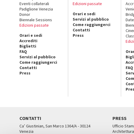
Eventi collaterali
Edizioni passate
Accr
Padiglione Venezia
Veni
Orari e sedi
Donor
Brid
Servizi al pubblico
Biennale Sessions
Date
Come raggiungerci
Edizioni passate
Bien
Contatti
Cin
Orari e sedi
Press
Clas
Accrediti
Ediz
Biglietti
FAQ
Orar
Servizi al pubblico
Bigl
Come raggiungerci
Accr
Contatti
FAQ
Press
Serv
Com
Con
Pre
CONTATTI
PRESS
Ca’ Giustinian, San Marco 1364/A - 30124
Ufficio Stam
Venezia
Architettura