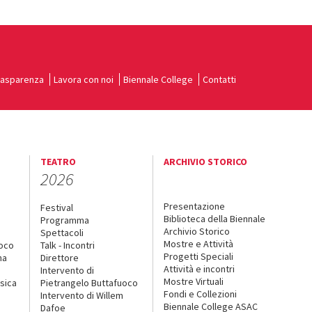
rasparenza
Lavora con noi
Biennale College
Contatti
TEATRO
ARCHIVIO STORICO
2026
Presentazione
Festival
Biblioteca della Biennale
Programma
Archivio Storico
Spettacoli
Mostre e Attività
uoco
Talk - Incontri
Progetti Speciali
na
Direttore
Attività e incontri
Intervento di
Mostre Virtuali
sica
Pietrangelo Buttafuoco
Fondi e Collezioni
Intervento di Willem
Biennale College ASAC
Dafoe