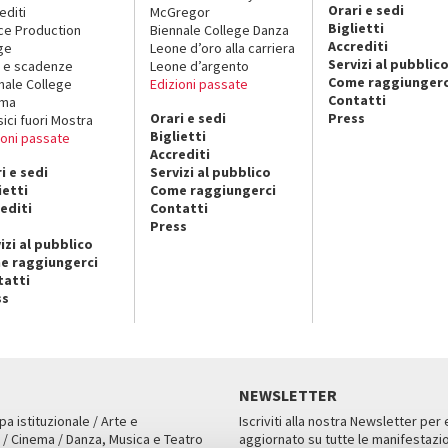
Orari e sedi
editi
McGregor
Biglietti
ce Production
Biennale College Danza
Accrediti
ge
Leone d’oro alla carriera
Servizi al pubblic
 e scadenze
Leone d’argento
Come raggiungerc
nale College
Edizioni passate
Contatti
ema
Orari e sedi
Press
sici fuori Mostra
Biglietti
ioni passate
Accrediti
i e sedi
Servizi al pubblico
ietti
Come raggiungerci
editi
Contatti
Press
izi al pubblico
e raggiungerci
tatti
ss
NEWSLETTER
pa istituzionale / Arte e
Iscriviti alla nostra Newsletter per
 / Cinema / Danza, Musica e Teatro
aggiornato su tutte le manifestazio