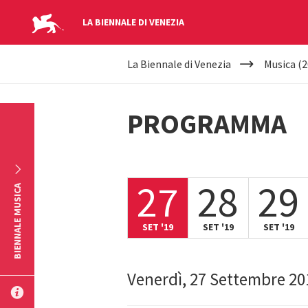
LA BIENNALE DI VENEZIA
YOUR
Salta al contenuto principale
La Biennale di Venezia
Musica (2
ARE
HERE
PROGRAMMA
27
28
29
BIENNALE MUSICA
SET '19
SET '19
SET '19
Venerdì, 27 Settembre 20
INVIA