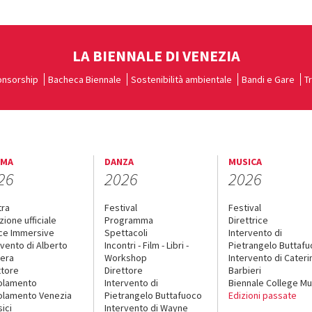
LA BIENNALE DI VENEZIA
nsorship
Bacheca Biennale
Sostenibilità ambientale
Bandi e Gare
T
EMA
DANZA
MUSICA
26
2026
2026
tra
Festival
Festival
zione ufficiale
Programma
Direttrice
ce Immersive
Spettacoli
Intervento di
rvento di Alberto
Incontri - Film - Libri -
Pietrangelo Buttaf
era
Workshop
Intervento di Cateri
ttore
Direttore
Barbieri
olamento
Intervento di
Biennale College Mu
lamento Venezia
Pietrangelo Buttafuoco
Edizioni passate
sici
Intervento di Wayne