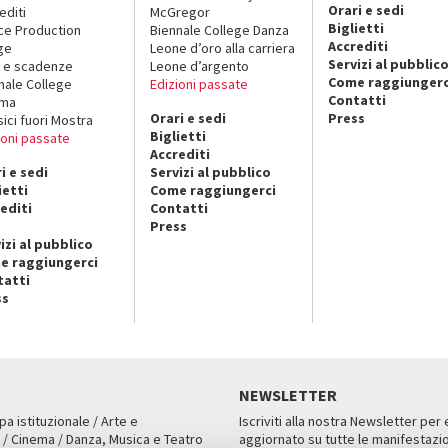
Orari e sedi
editi
McGregor
Biglietti
ce Production
Biennale College Danza
Accrediti
ge
Leone d’oro alla carriera
Servizi al pubblic
 e scadenze
Leone d’argento
Come raggiungerc
nale College
Edizioni passate
Contatti
ema
Orari e sedi
Press
sici fuori Mostra
Biglietti
ioni passate
Accrediti
i e sedi
Servizi al pubblico
ietti
Come raggiungerci
editi
Contatti
Press
izi al pubblico
e raggiungerci
tatti
ss
NEWSLETTER
pa istituzionale / Arte e
Iscriviti alla nostra Newsletter per
 / Cinema / Danza, Musica e Teatro
aggiornato su tutte le manifestazio