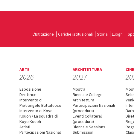
L'Istituzione
Cariche istituzionali
Storia
Luoghi
Spo
ARTE
ARCHITETTURA
CIN
2026
2027
20
Esposizione
Mostra
Mos
Direttrice
Biennale College
Sele
Intervento di
Architettura
Veni
Pietrangelo Buttafuoco
Partecipazioni Nazionali
Inte
Intervento di Koyo
(procedura)
Barb
Kouoh / La squadra di
Eventi Collaterali
Dire
Koyo Kouoh
(procedura)
Reg
Artisti
Biennale Sessions
Rego
Partecipazioni Nazionali
Submission
Clas