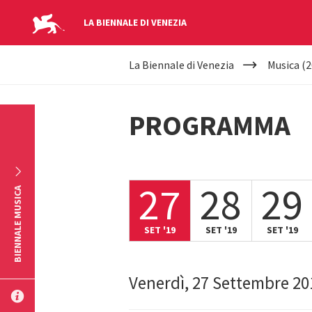
LA BIENNALE DI VENEZIA
YOUR
Salta al contenuto principale
La Biennale di Venezia
Musica (2
ARE
HERE
PROGRAMMA
27
28
29
BIENNALE MUSICA
SET '19
SET '19
SET '19
Venerdì, 27 Settembre 20
INVIA