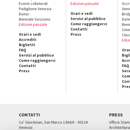
Eventi collaterali
Edizioni passate
Accr
Padiglione Venezia
Veni
Orari e sedi
Donor
Brid
Servizi al pubblico
Biennale Sessions
Date
Come raggiungerci
Edizioni passate
Bien
Contatti
Cin
Orari e sedi
Press
Clas
Accrediti
Ediz
Biglietti
FAQ
Orar
Servizi al pubblico
Bigl
Come raggiungerci
Accr
Contatti
FAQ
Press
Serv
Com
Con
Pre
CONTATTI
PRESS
Ca’ Giustinian, San Marco 1364/A - 30124
Ufficio Stam
Venezia
Architettura