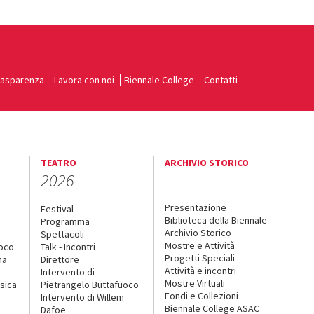
rasparenza
Lavora con noi
Biennale College
Contatti
TEATRO
ARCHIVIO STORICO
2026
Presentazione
Festival
Biblioteca della Biennale
Programma
Archivio Storico
Spettacoli
Mostre e Attività
uoco
Talk - Incontri
Progetti Speciali
na
Direttore
Attività e incontri
Intervento di
Mostre Virtuali
sica
Pietrangelo Buttafuoco
Fondi e Collezioni
Intervento di Willem
Biennale College ASAC
Dafoe