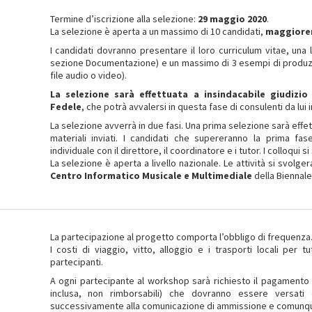
Termine d’iscrizione alla selezione:
29 maggio 2020
.
La selezione è aperta a un massimo di 10 candidati,
maggiore
I candidati dovranno presentare il loro curriculum vitae, una 
sezione Documentazione) e un massimo di 3 esempi di produzio
file audio o video).
La selezione sarà effettuata a insindacabile giudizio
Fedele
, che potrà avvalersi in questa fase di consulenti da lui i
La selezione avverrà in due fasi. Una prima selezione sarà eff
materiali inviati. I candidati che supereranno la prima fa
individuale con il direttore, il coordinatore e i tutor. I colloqui
La selezione è aperta a livello nazionale. Le attività si svolger
Centro Informatico Musicale e Multimediale
della Biennale
La partecipazione al progetto comporta l’obbligo di frequenza
I costi di viaggio, vitto, alloggio e i trasporti locali per 
partecipanti.
A ogni partecipante al workshop sarà richiesto il pagamento pe
inclusa, non rimborsabili) che dovranno essere versati 
successivamente alla comunicazione di ammissione e comunque 