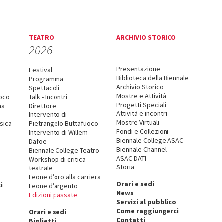
TEATRO
ARCHIVIO STORICO
2026
Presentazione
Festival
Biblioteca della Biennale
Programma
Archivio Storico
Spettacoli
Mostre e Attività
uoco
Talk - Incontri
Progetti Speciali
na
Direttore
Attività e incontri
Intervento di
Mostre Virtuali
sica
Pietrangelo Buttafuoco
Fondi e Collezioni
Intervento di Willem
Biennale College ASAC
Dafoe
Biennale Channel
Biennale College Teatro
ASAC DATI
Workshop di critica
Storia
teatrale
o
Leone d’oro alla carriera
Orari e sedi
i
Leone d’argento
News
Edizioni passate
Servizi al pubblico
Come raggiungerci
Orari e sedi
Contatti
Biglietti