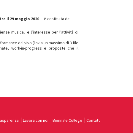
tre il 29 maggio 2020
– è costituita da:
ze musicali e l’interesse per l’attività di
ormance dal vivo (link a un massimo di 3 file
ate, work-in-progress e proposte che il
rasparenza
Lavora con noi
Biennale College
Contatti