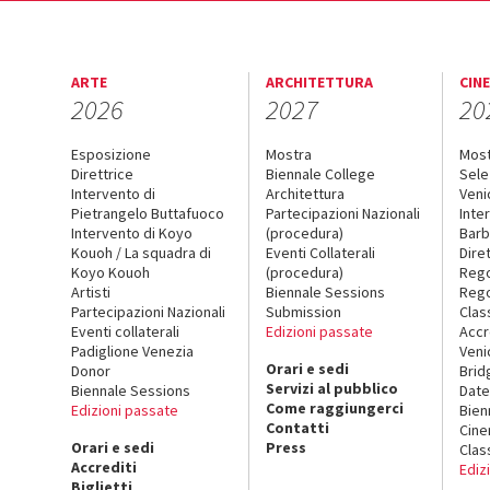
ARTE
ARCHITETTURA
CIN
2026
2027
20
Esposizione
Mostra
Mos
Direttrice
Biennale College
Sele
Intervento di
Architettura
Veni
Pietrangelo Buttafuoco
Partecipazioni Nazionali
Inte
Intervento di Koyo
(procedura)
Barb
Kouoh / La squadra di
Eventi Collaterali
Dire
Koyo Kouoh
(procedura)
Reg
Artisti
Biennale Sessions
Rego
Partecipazioni Nazionali
Submission
Clas
Eventi collaterali
Edizioni passate
Accr
Padiglione Venezia
Veni
Orari e sedi
Donor
Brid
Servizi al pubblico
Biennale Sessions
Date
Come raggiungerci
Edizioni passate
Bien
Contatti
Cin
Orari e sedi
Press
Clas
Accrediti
Ediz
Biglietti