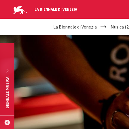
LA BIENNALE DI VENEZIA
YOUR
Salta al contenuto principale
La Biennale di Venezia
Musica (2
ARE
HERE
BIENNALE MUSICA