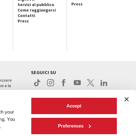
Press
Servizi al pubblico
Come raggiungerci
Contatti
Press
SEGUICI SU
 essere
ni e le
Accept
th your
ing. You
Preferences
.