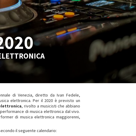
2020
ELETTRONICA
nnale di Venezia, diretto da Ivan Fedele,
ica elettronica. Per il 2020 è previsto un
lettronica
, rivolto a musicisti che abbiano
performance di musica elettronica dal vivo.
former di musica elettronica maggiorenni,
 secondo il seguente calendario: