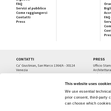
FAQ
Orar
Servizi al pubblico
Bigl
Come raggiungerci
Accr
Contatti
FAQ
Press
Serv
Com
Con
Pre
CONTATTI
PRESS
Ca’ Giustinian, San Marco 1364/A - 30124
Ufficio Stam
Venezia
Architettura
Tel. 041 5218711
Ca’ Giustini
email info@labiennale.org
UFFICI ST
This website uses cookie
TUTTI I CONTATTI
We use essential technical 
prior consent, third-party
can choose which cookies t