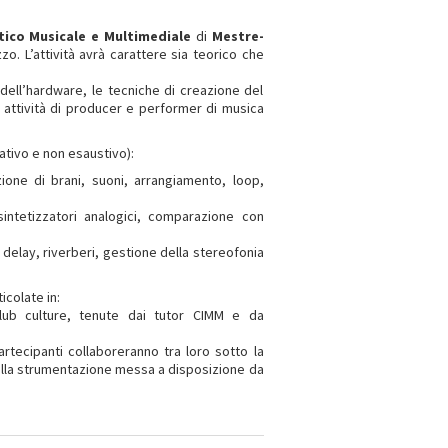
ico Musicale e Multimediale
di
Mestre-
. L’attività avrà carattere sia teorico che
dell’hardware, le tecniche di creazione del
a attività di producer e performer di musica
ativo e non esaustivo):
ione di brani, suoni, arrangiamento, loop,
sintetizzatori analogici, comparazione con
 delay, riverberi, gestione della stereofonia
icolate in:
lub culture, tenute dai tutor CIMM e da
partecipanti collaboreranno tra loro sotto la
ella strumentazione messa a disposizione da