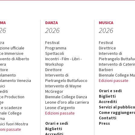
EMA
DANZA
MUSICA
26
2026
2026
tra
Festival
Festival
zione ufficiale
Programma
Direttrice
ce Immersive
Spettacoli
Intervento di
rvento di Alberto
Incontri - Film - Libri -
Pietrangelo Buttaf
era
Workshop
Intervento di Cateri
ttore
Direttore
Barbieri
olamento
Intervento di
Biennale College Mu
lamento Venezia
Pietrangelo Buttafuoco
Edizioni passate
sici
Intervento di Wayne
Orari e sedi
editi
McGregor
Biglietti
ce Production
Biennale College Danza
Accrediti
ge
Leone d’oro alla carriera
Servizi al pubblic
 e scadenze
Leone d’argento
Come raggiungerc
nale College
Edizioni passate
Contatti
ema
Orari e sedi
Press
sici fuori Mostra
Biglietti
ioni passate
Accrediti