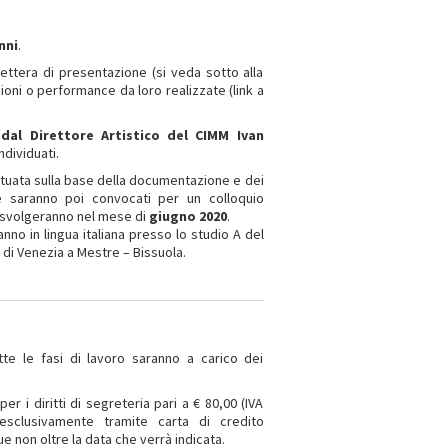
nni
.
lettera di presentazione (si veda sotto alla
ni o performance da loro realizzate (link a
 dal Direttore Artistico del CIMM Ivan
ndividuati.
ettuata sulla base della documentazione e dei
se saranno poi convocati per un colloquio
 si svolgeranno nel mese di
giugno 2020
.
anno in lingua italiana presso lo studio A del
 di Venezia a Mestre – Bissuola.
.
tutte le fasi di lavoro saranno a carico dei
r i diritti di segreteria pari a € 80,00 (IVA
esclusivamente tramite carta di credito
non oltre la data che verrà indicata.