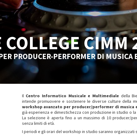
 COLLEGE CIMM 
ER PRODUCER-PERFORMER DI MUSICA 
Il
Centro Informatico Musicale e Multimediale
della Bie
intende promuovere e sostenere le diverse culture della mus
workshop avanzato per producer/performer di musica e
già esperienza e dimestichezza con produzione in studio o la 
La selezione è aperta fino a un massimo di 10 producer/per
senza limiti di età.
I periodi e gli orari del workshop in studio saranno organizzati