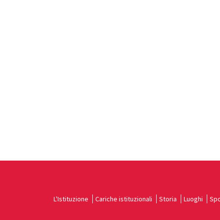
L'Istituzione
Cariche istituzionali
Storia
Luoghi
Spo