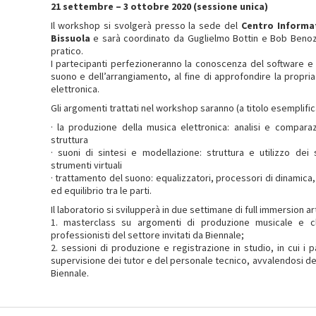
21 settembre – 3 ottobre 2020 (sessione unica)
Il workshop si svolgerà presso la sede del
Centro Informat
Bissuola
e sarà coordinato da Guglielmo Bottin e Bob Benozzo
pratico.
I partecipanti perfezioneranno la conoscenza del software e 
suono e dell’arrangiamento, al fine di approfondire la propri
elettronica.
Gli argomenti trattati nel workshop saranno (a titolo esemplific
· la produzione della musica elettronica: analisi e comparaz
struttura
· suoni di sintesi e modellazione: struttura e utilizzo dei 
strumenti virtuali
· trattamento del suono: equalizzatori, processori di dinamica,
ed equilibrio tra le parti.
Il laboratorio si svilupperà in due settimane di full immersion art
1. masterclass su argomenti di produzione musicale e c
professionisti del settore invitati da Biennale;
2. sessioni di produzione e registrazione in studio, in cui i 
supervisione dei tutor e del personale tecnico, avvalendosi d
Biennale.