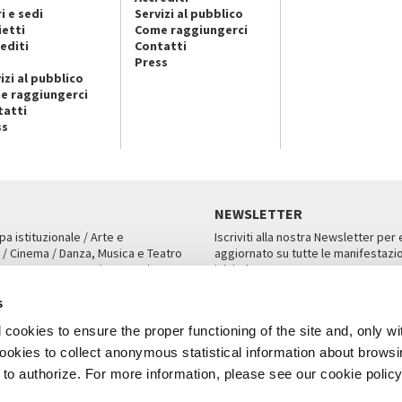
i e sedi
Servizi al pubblico
ietti
Come raggiungerci
editi
Contatti
Press
izi al pubblico
e raggiungerci
tatti
ss
NEWSLETTER
pa istituzionale / Arte e
Iscriviti alla nostra Newsletter per
 / Cinema / Danza, Musica e Teatro
aggiornato su tutte le manifestazio
an, San Marco 1364/A, Venezia
iniziative.
AMPA
ISCRIVITI
s
cookies to ensure the proper functioning of the site and, only wi
 cookies to collect anonymous statistical information about brows
o authorize. For more information, please see our cookie policy
Note Legali
Privacy
Cookies
Credits