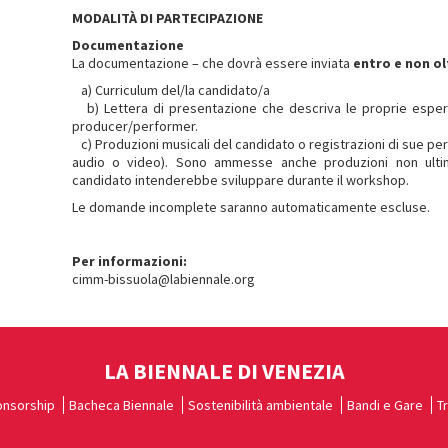
MODALITÀ DI PARTECIPAZIONE
Documentazione
La documentazione – che dovrà essere inviata
entro e non ol
a) Curriculum del/la candidato/a
b) Lettera di presentazione che descriva le proprie esperien
producer/performer.
c) Produzioni musicali del candidato o registrazioni di sue perf
audio o video). Sono ammesse anche produzioni non ultim
candidato intenderebbe sviluppare durante il workshop.
Le domande incomplete saranno automaticamente escluse.
Per informazioni:
cimm-bissuola@labiennale.org
LA BIENNALE DI VENEZIA
nsorship
Bacheca Biennale
Sostenibilità ambientale
Bandi e Gare
T