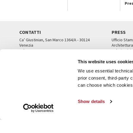
Pre
CONTATTI
PRESS
Ca’ Giustinian, San Marco 1364/A - 30124
Ufficio Stam
Venezia
Architettura
Tel. 041 5218711
Ca’ Giustini
email info@labiennale.org
UFFICI ST
This website uses cookie
TUTTI I CONTATTI
We use essential technical 
prior consent, third-party
can choose which cookies t
© L
Show details