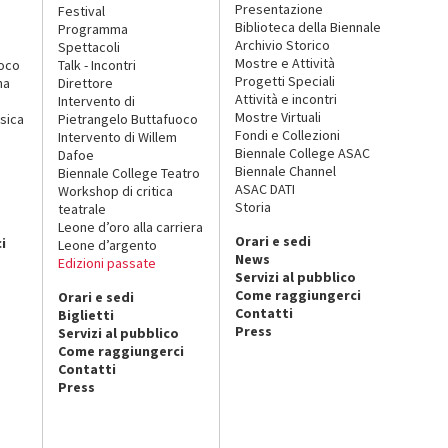
Presentazione
Festival
Biblioteca della Biennale
Programma
Archivio Storico
Spettacoli
Mostre e Attività
uoco
Talk - Incontri
Progetti Speciali
na
Direttore
Attività e incontri
Intervento di
Mostre Virtuali
sica
Pietrangelo Buttafuoco
Fondi e Collezioni
Intervento di Willem
Biennale College ASAC
Dafoe
Biennale Channel
Biennale College Teatro
ASAC DATI
Workshop di critica
Storia
teatrale
o
Leone d’oro alla carriera
Orari e sedi
i
Leone d’argento
News
Edizioni passate
Servizi al pubblico
Come raggiungerci
Orari e sedi
Contatti
Biglietti
Press
Servizi al pubblico
Come raggiungerci
Contatti
Press