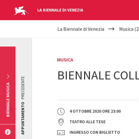
LA BIENNALE DI VENEZIA
YOUR
Salta al contenuto principale
La Biennale di Venezia
Musica (2
ARE
HERE
MUSICA
BIENNALE COL
PRECEDENTE
BIENNALE MUSICA
APPUNTAMENTO
4 OTTOBRE 2020
ORE
23:00
TEATRO ALLE TESE
INGRESSO CON BIGLIETTO