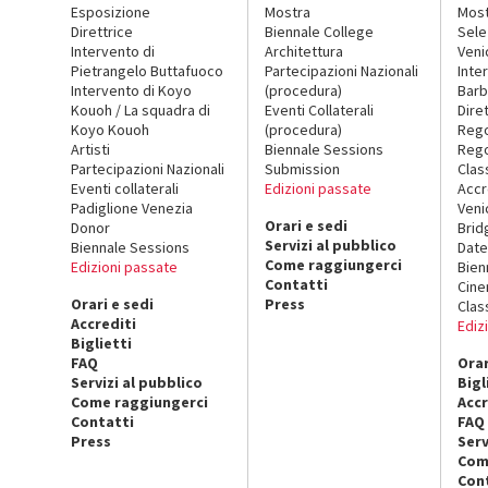
Esposizione
Mostra
Mos
Direttrice
Biennale College
Sele
Intervento di
Architettura
Veni
Pietrangelo Buttafuoco
Partecipazioni Nazionali
Inte
Intervento di Koyo
(procedura)
Barb
Kouoh / La squadra di
Eventi Collaterali
Dire
Koyo Kouoh
(procedura)
Reg
Artisti
Biennale Sessions
Rego
Partecipazioni Nazionali
Submission
Clas
Eventi collaterali
Edizioni passate
Accr
Padiglione Venezia
Veni
Orari e sedi
Donor
Brid
Servizi al pubblico
Biennale Sessions
Date
Come raggiungerci
Edizioni passate
Bien
Contatti
Cin
Orari e sedi
Press
Clas
Accrediti
Ediz
Biglietti
FAQ
Orar
Servizi al pubblico
Bigl
Come raggiungerci
Accr
Contatti
FAQ
Press
Serv
Com
Con