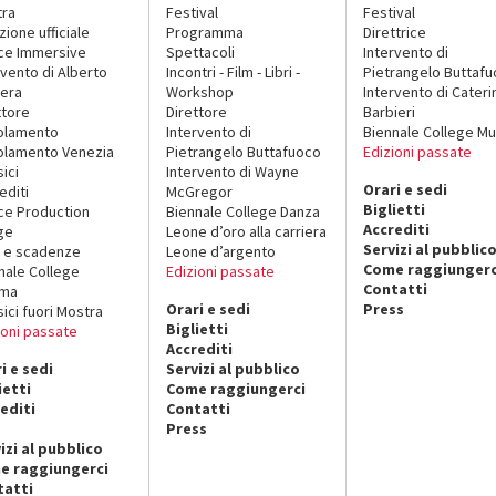
tra
Festival
Festival
zione ufficiale
Programma
Direttrice
ce Immersive
Spettacoli
Intervento di
rvento di Alberto
Incontri - Film - Libri -
Pietrangelo Buttaf
era
Workshop
Intervento di Cateri
ttore
Direttore
Barbieri
olamento
Intervento di
Biennale College Mu
lamento Venezia
Pietrangelo Buttafuoco
Edizioni passate
sici
Intervento di Wayne
Orari e sedi
editi
McGregor
Biglietti
ce Production
Biennale College Danza
Accrediti
ge
Leone d’oro alla carriera
Servizi al pubblic
 e scadenze
Leone d’argento
Come raggiungerc
nale College
Edizioni passate
Contatti
ema
Orari e sedi
Press
sici fuori Mostra
Biglietti
ioni passate
Accrediti
i e sedi
Servizi al pubblico
ietti
Come raggiungerci
editi
Contatti
Press
izi al pubblico
e raggiungerci
tatti