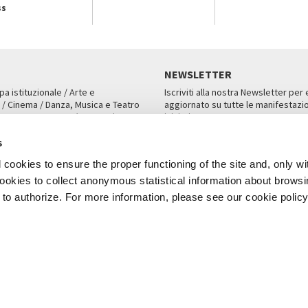
ss
NEWSLETTER
pa istituzionale / Arte e
Iscriviti alla nostra Newsletter per
 / Cinema / Danza, Musica e Teatro
aggiornato su tutte le manifestazio
an, San Marco 1364/A, Venezia
iniziative.
AMPA
ISCRIVITI
s
cookies to ensure the proper functioning of the site and, only wi
 cookies to collect anonymous statistical information about brows
o authorize. For more information, please see our cookie policy
Note Legali
Privacy
Cookies
Credits
a Biennale di Venezia 2026 - Tutti i contenuti del sito sono coperti da copyr
P.I.00330320276