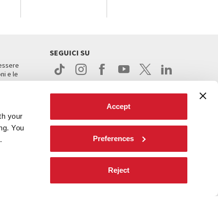
SEGUICI SU
 essere
ni e le
Accept
th your
ing. You
Preferences
.
ight
Reject