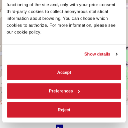
PALUDO
functioning of the site and, only with your prior consent,
SANT’ANTONIO
third-party cookies to collect anonymous statistical
30122
VENEZIA
information about browsing. You can choose which
TEL.
cookies to authorize. For more information, please see
041
our cookie policy.
5218939
biblioteca.asac@labiennale.org
SCOPRI LA SEDE
Show details
Vedi
su
Google
Accept
Maps
Preferences
Leaflet
| ©
OpenStreetMap
contributors
Reject