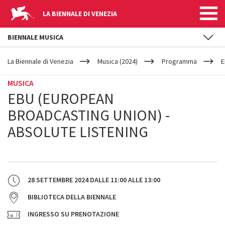
LA BIENNALE DI VENEZIA
BIENNALE MUSICA
YOUR
Salta al contenuto principale
ARE
La Biennale di Venezia
Musica (2024)
Programma
E
HERE
MUSICA
EBU (EUROPEAN
BROADCASTING UNION) -
ABSOLUTE LISTENING
28 SETTEMBRE 2024
DALLE
11:00
ALLE
13:00
BIBLIOTECA DELLA BIENNALE
INGRESSO SU PRENOTAZIONE