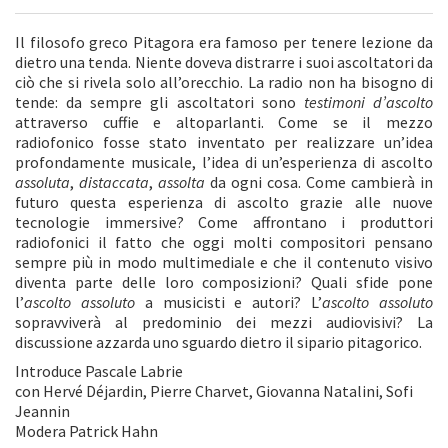
Il filosofo greco Pitagora era famoso per tenere lezione da
dietro una tenda. Niente doveva distrarre i suoi ascoltatori da
ciò che si rivela solo all’orecchio. La radio non ha bisogno di
tende: da sempre gli ascoltatori sono
testimoni d’ascolto
attraverso cuffie e altoparlanti. Come se il mezzo
radiofonico fosse stato inventato per realizzare un’idea
profondamente musicale, l’idea di un’esperienza di ascolto
assoluta
,
distaccata
,
assolta
da ogni cosa. Come cambierà in
futuro questa esperienza di ascolto grazie alle nuove
tecnologie immersive? Come affrontano i produttori
radiofonici il fatto che oggi molti compositori pensano
sempre più in modo multimediale e che il contenuto visivo
diventa parte delle loro composizioni? Quali sfide pone
l’
ascolto assoluto
a musicisti e autori? L’
ascolto assoluto
sopravviverà al predominio dei mezzi audiovisivi? La
discussione azzarda uno sguardo dietro il sipario pitagorico.
Introduce Pascale Labrie
con Hervé Déjardin, Pierre Charvet, Giovanna Natalini, Sofi
Jeannin
Modera Patrick Hahn