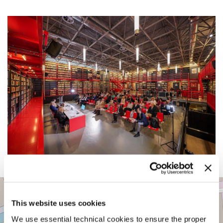
BIBLIOTECA
+
DELLA
BIENNALE
This website uses cookies
−
CALLE
We use essential technical cookies to ensure the proper