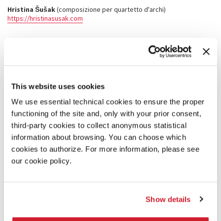
Hristina Šušak
(​composizione per quartetto d'archi)
https://hristinasusak.com
Miles Walter
​ (composizione per pianoforte solo)
https://soundcloud.com/mileswalter
Jaeduk Kim
​ (composizione per viola sola)
This website uses cookies
https://www.jaedukkim.com
We use essential technical cookies to ensure the proper
functioning of the site and, only with your prior consent,
Mattia Parisse
​ (composizione di musica elettronica)
https://www.mattiaparisse.com
third-party cookies to collect anonymous statistical
information about browsing. You can choose which
cookies to authorize. For more information, please see
Alice Hoi-ching Yeung
​ (composizione per percussioni)
https://www.alice-yeung.com
our cookie policy.
Kandinsky Quartet
​(performer: quartetto d'archi)
Hannah Kandinsky, Antonio Gervilla, Ignazio Alayza, Israel
Show details
Gutierrez
https://www.kandinskyquartet.com