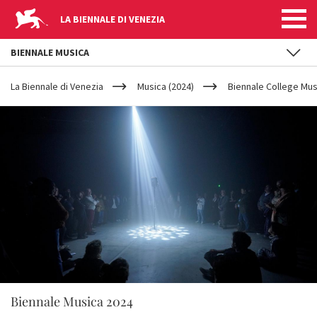
LA BIENNALE DI VENEZIA
BIENNALE MUSICA
YOUR
Salta al contenuto principale
ARE
La Biennale di Venezia
Musica (2024)
Biennale College Musi
HERE
Biennale Musica 2024