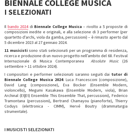
BIENNALE COLLEGE MUSICA
I SELEZIONATI
Il
bando 2024
di
Biennale College Musica
– rivolto a 5 proposte di
composizioni inedite e originali, e alla selezione di 3 performer (per
quartetto d'archi, viola da gamba, percussioni) – è rimasto aperto dal
5 dicembre 2023 al 27 gennaio 2024.
11 musicisti
sono stati selezionati per un programma di residenza,
ricerca e produzione di un nuovo progetto nell’ambito del 68. Festival
Internazionale di Musica Contemporanea
Absolute Music
(26
settembre > 11 ottobre 2024).
I compositori e performer selezionati saranno seguiti dai
tutor di
Biennale College Musica 2024
: Luca Francesconi (composizione),
David Lang (composizione), Eva Bocker (Ensemble Modern,
violoncello), Megumi Kasakawa (Ensemble Modern, viola), Brian
Archinal (Et|Et) Ensemble This Ensemble That, percussioni), Federico
Tramontana (percussioni), Bertrand Chamayou (pianoforte), Thierry
Coduys (elettronica - CIMM), Hervé Boutry (drammaturgia
strumentale).
I MUSICISTI SELEZIONATI