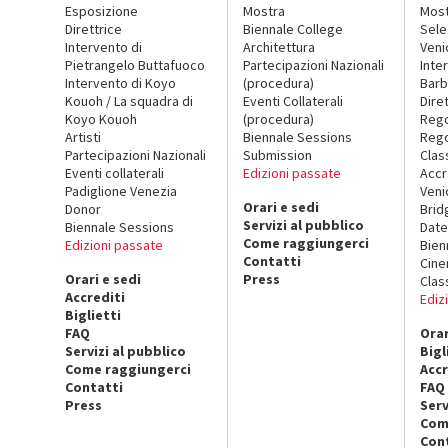
Esposizione
Mostra
Mos
Direttrice
Biennale College
Sele
Intervento di
Architettura
Veni
Pietrangelo Buttafuoco
Partecipazioni Nazionali
Inte
Intervento di Koyo
(procedura)
Barb
Kouoh / La squadra di
Eventi Collaterali
Dire
Koyo Kouoh
(procedura)
Reg
Artisti
Biennale Sessions
Rego
Partecipazioni Nazionali
Submission
Clas
Eventi collaterali
Edizioni passate
Accr
Padiglione Venezia
Veni
Orari e sedi
Donor
Brid
Servizi al pubblico
Biennale Sessions
Date
Come raggiungerci
Edizioni passate
Bien
Contatti
Cin
Orari e sedi
Press
Clas
Accrediti
Ediz
Biglietti
FAQ
Orar
Servizi al pubblico
Bigl
Come raggiungerci
Accr
Contatti
FAQ
Press
Serv
Com
Con