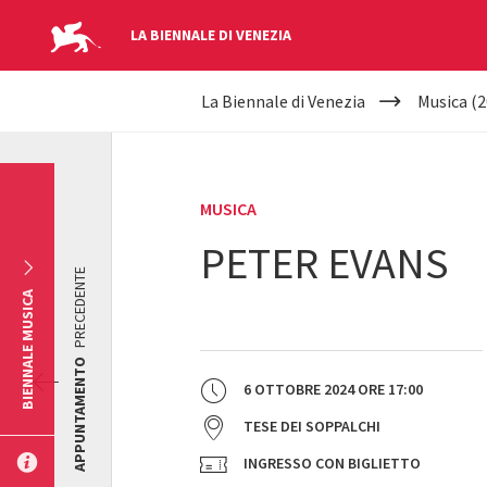
LA BIENNALE DI VENEZIA
YOUR
Salta al contenuto principale
La Biennale di Venezia
Musica (2
ARE
HERE
MUSICA
PETER EVANS
PRECEDENTE
BIENNALE MUSICA
APPUNTAMENTO
6 OTTOBRE 2024
ORE
17:00
TESE DEI SOPPALCHI
INGRESSO CON BIGLIETTO