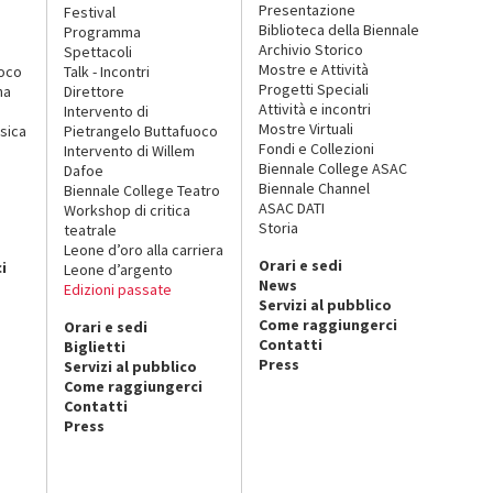
Presentazione
Festival
Biblioteca della Biennale
Programma
Archivio Storico
Spettacoli
Mostre e Attività
uoco
Talk - Incontri
Progetti Speciali
na
Direttore
Attività e incontri
Intervento di
Mostre Virtuali
sica
Pietrangelo Buttafuoco
Fondi e Collezioni
Intervento di Willem
Biennale College ASAC
Dafoe
Biennale Channel
Biennale College Teatro
ASAC DATI
Workshop di critica
Storia
teatrale
o
Leone d’oro alla carriera
Orari e sedi
i
Leone d’argento
News
Edizioni passate
Servizi al pubblico
Come raggiungerci
Orari e sedi
Contatti
Biglietti
Press
Servizi al pubblico
Come raggiungerci
Contatti
Press