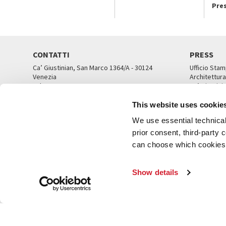
Pre
CONTATTI
PRESS
Ca’ Giustinian, San Marco 1364/A - 30124
Ufficio Stam
Venezia
Architettura
Tel. 041 5218711
Ca’ Giustini
email info@labiennale.org
UFFICI ST
This website uses cookie
TUTTI I CONTATTI
We use essential technical 
prior consent, third-party
can choose which cookies t
© L
Show details