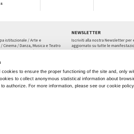
ss
NEWSLETTER
pa istituzionale / Arte e
Iscriviti alla nostra Newsletter per
 / Cinema / Danza, Musica e Teatro
aggiornato su tutte le manifestazio
an, San Marco 1364/A, Venezia
iniziative.
AMPA
ISCRIVITI
s
cookies to ensure the proper functioning of the site and, only wi
 cookies to collect anonymous statistical information about brows
o authorize. For more information, please see our cookie policy
Note Legali
Privacy
Cookies
Credits
a Biennale di Venezia 2026 - Tutti i contenuti del sito sono coperti da copyr
P.I.00330320276