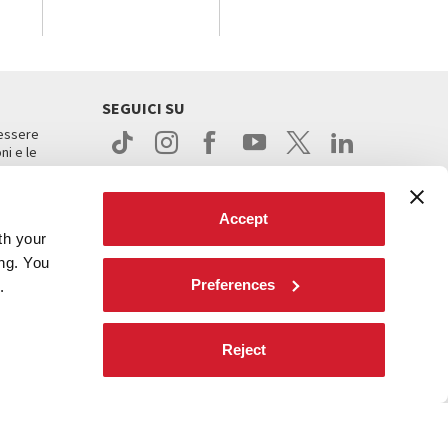
SEGUICI SU
 essere
ni e le
Accept
th your
ing. You
Preferences
.
ight
Reject