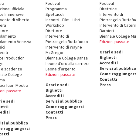
tra
Festival
Festival
zione ufficiale
Programma
Direttrice
ce Immersive
Spettacoli
Intervento di
rvento di Alberto
Incontri - Film - Libri -
Pietrangelo Buttaf
era
Workshop
Intervento di Cateri
ttore
Direttore
Barbieri
olamento
Intervento di
Biennale College Mu
lamento Venezia
Pietrangelo Buttafuoco
Edizioni passate
sici
Intervento di Wayne
Orari e sedi
editi
McGregor
Biglietti
ce Production
Biennale College Danza
Accrediti
ge
Leone d’oro alla carriera
Servizi al pubblic
 e scadenze
Leone d’argento
Come raggiungerc
nale College
Edizioni passate
Contatti
ema
Orari e sedi
Press
sici fuori Mostra
Biglietti
ioni passate
Accrediti
i e sedi
Servizi al pubblico
ietti
Come raggiungerci
editi
Contatti
Press
izi al pubblico
e raggiungerci
tatti